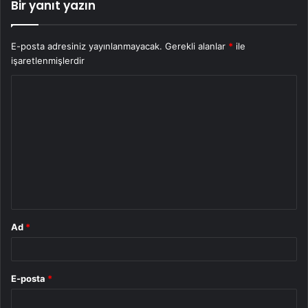
Bir yanıt yazın
E-posta adresiniz yayınlanmayacak.
Gerekli alanlar
*
ile
işaretlenmişlerdir
Y
o
r
u
m
*
Ad
*
E-posta
*