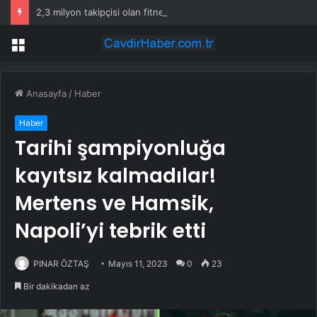
2,3 milyon takipçisi olan fitness fenomeni evinde ölü bulundu
Menü
Anasayfa
/
Haber
Haber
Tarihi şampiyonluğa
kayıtsız kalmadılar!
Mertens ve Hamsik,
Napoli’yi tebrik etti
PINAR ÖZTAŞ
Mayıs 11, 2023
0
23
Bir dakikadan az