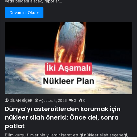
yetki belgesi alacak, raporlar…
Devamını Oku »
DİLAN BİÇER
Ağustos 4, 2026
0
0
Dünya’yı asteroitlerden korumak için
nükleer silah önerisi: Önce del, sonra
patlat
Bilim kurgu filmlerinin yıllardır işaret ettiği nükleer silah seçeneği,