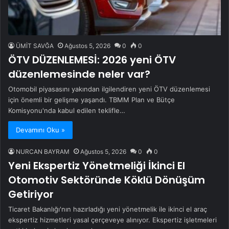
ÜMİT SAVĞA
Ağustos 5, 2026
0
0
ÖTV DÜZENLEMESİ: 2026 yeni ÖTV
düzenlemesinde neler var?
Otomobil piyasasını yakından ilgilendiren yeni ÖTV düzenlemesi
için önemli bir gelişme yaşandı. TBMM Plan ve Bütçe
Komisyonu'nda kabul edilen teklifle…
Devamını Oku »
NURCAN BAYRAM
Ağustos 5, 2026
0
0
Yeni Ekspertiz Yönetmeliği İkinci El
Otomotiv Sektöründe Köklü Dönüşüm
Getiriyor
Ticaret Bakanlığı'nın hazırladığı yeni yönetmelik ile ikinci el araç
ekspertiz hizmetleri yasal çerçeveye alınıyor. Ekspertiz işletmeleri