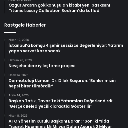
Özgür Aras’ın çok konuşulan kitabı yeni baskısını
Titanic Luxury Collection Bodrum’da kutladı
Rastgele Haberler
Nisan 12, 2026
İstanbul’a komşu 4 şehir sessizce değerleniyor: Yatırım
yapan servet kazanacak
Haziran 26, 2023
Nevşehir dere iyileştirme projesi
Ocak 14, 2025
Dermatoloji Uzmanı Dr. Dilek Başaran: ‘Benlerimizin
hepsi birer tümördür’
Aralık 14, 2025
Başkan Tatık, Tavas’taki Yatırımları Değerlendirdi:
‘Gerçek Belediyecilik İcraatla Gösterilir’
Nisan 8, 2025
ATO Yönetim Kurulu Başkanı Baran: “Son İki Yılda
Ticaret Hacmimiz 1,5 Milyar Doları Aşarak 2 Milyar