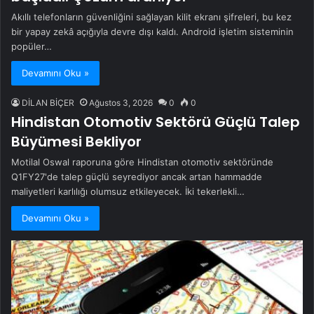
Akıllı telefonların güvenliğini sağlayan kilit ekranı şifreleri, bu kez
bir yapay zekâ açığıyla devre dışı kaldı. Android işletim sisteminin
popüler…
Devamını Oku »
DİLAN BİÇER
Ağustos 3, 2026
0
0
Hindistan Otomotiv Sektörü Güçlü Talep
Büyümesi Bekliyor
Motilal Oswal raporuna göre Hindistan otomotiv sektöründe
Q1FY27'de talep güçlü seyrediyor ancak artan hammadde
maliyetleri karlılığı olumsuz etkileyecek. İki tekerlekli…
Devamını Oku »