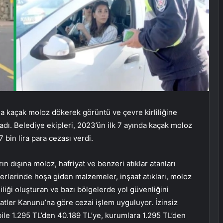
na kaçak moloz dökerek görüntü ve çevre kirliliğine
dı. Belediye ekipleri, 2023’ün ilk 7 ayında kaçak moloz
 bin lira para cezası verdi.
n dışına moloz, hafriyat ve benzeri atıklar atanları
ı yerlerinde hoşa giden malzemeler, inşaat atıkları, moloz
liliği oluşturan ve bazı bölgelerde yol güvenliğini
atler Kanunu’na göre cezai işlem uyguluyor. İzinsiz
bile 1.295 TL’den 40.189 TL’ye, kurumlara 1.295 TL’den