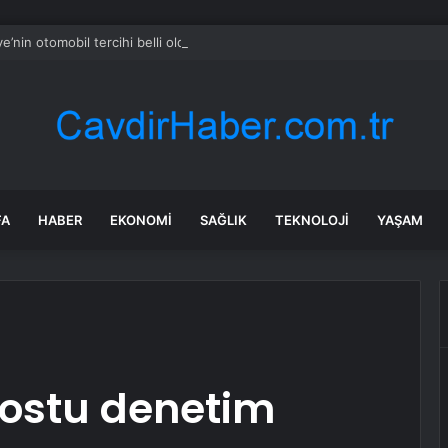
ye’nin otomobil tercihi belli oldu
FA
HABER
EKONOMI
SAĞLIK
TEKNOLOJI
YAŞAM
dostu denetim