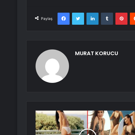
Facebook
Twitter
LinkedIn
Tumblr
Pint
Paylaş
MURAT KORUCU