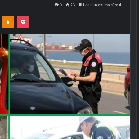
0
23
1 dakika okuma süresi
VKontakte
Odnoklassniki
Pocket