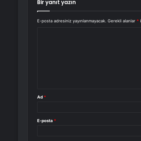
Bir yanıt yazın
E-posta adresiniz yayınlanmayacak.
Gerekli alanlar
*
i
Y
o
r
u
m
*
Ad
*
E-posta
*