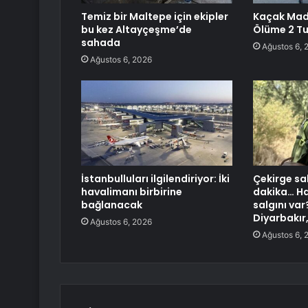
Temiz bir Maltepe için ekipler
Kaçak Mad
bu kez Altayçeşme’de
Ölüme 2 T
sahada
Ağustos 6, 
Ağustos 6, 2026
İstanbulluları ilgilendiriyor: İki
Çekirge sal
havalimanı birbirine
dakika… Ha
bağlanacak
salgını var
Diyarbakır
Ağustos 6, 2026
Ağustos 6, 