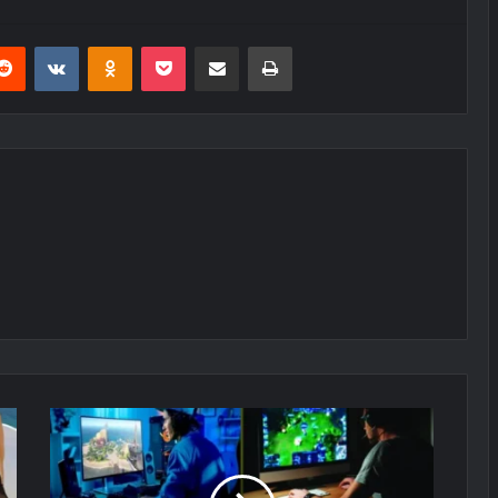
erest
Reddit
VKontakte
Odnoklassniki
Pocket
E-Posta ile paylaş
Yazdır