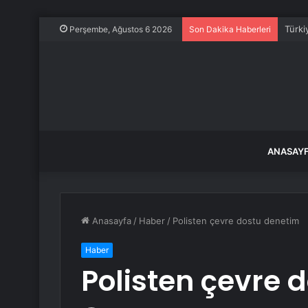
Türki
Perşembe, Ağustos 6 2026
Son Dakika Haberleri
ANASAY
Anasayfa
/
Haber
/
Polisten çevre dostu denetim
Haber
Polisten çevre 