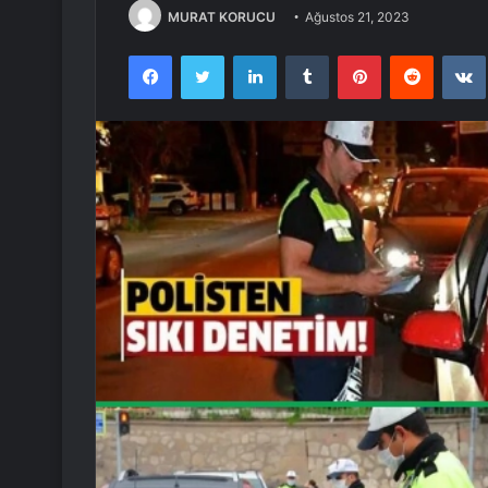
MURAT KORUCU
Ağustos 21, 2023
Facebook
Twitter
LinkedIn
Tumblr
Pinterest
Reddit