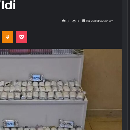
ldi
0
0
Bir dakikadan az
VKontakte
Odnoklassniki
Pocket