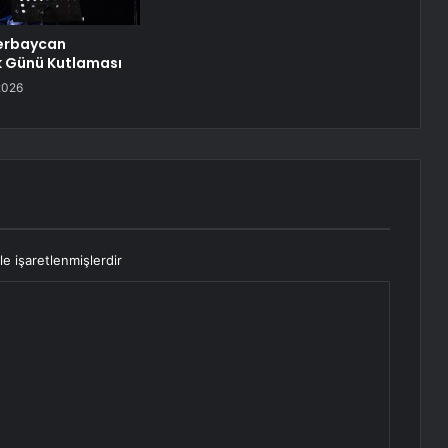
zerbaycan
k Günü Kutlaması
2026
le işaretlenmişlerdir