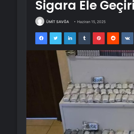
Sigara Ele Geçiri
ÜMİT SAVĞA
Haziran 15, 2025
Facebook
Twitter
LinkedIn
Tumblr
Pinterest
Reddit