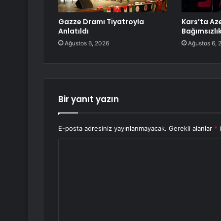
Gazze Dramı Tiyatroyla
Kars’ta A
Anlatıldı
Bağımsızlı
Ağustos 6, 2026
Ağustos 6, 
Bir yanıt yazın
E-posta adresiniz yayınlanmayacak.
Gerekli alanlar
*
i
Y
o
r
u
m
*