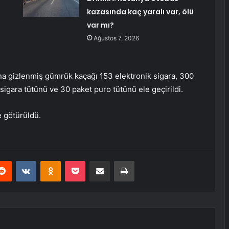
kazasında kaç yaralı var, ölü
var mı?
Ağustos 7, 2026
ına gizlenmiş gümrük kaçağı 153 elektronik sigara, 300
 sigara tütünü ve 30 paket puro tütünü ele geçirildi.
e götürüldü.
erest
Reddit
VKontakte
Odnoklassniki
Pocket
E-Posta ile paylaş
Yazdır