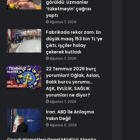
görüldü: Uzmanlar
‘tüketmeyin’ çağrısı
yaptı
Ağustos 7, 2026
Fabrikada rekor zam: En
düşük maaş 153 bin TL’ye
çıktı, işçiler halay
çekerek kutladı
Ağustos 7, 2026
22 Temmuz 2026 burç
yorumları! Oğlak, Aslan,
Balık burcu yorumu…
AŞK, EVLİLİK, SAĞLIK
yorumları ne diyor?
Ağustos 7, 2026
İran: ABD İle Anlaşma
Yakın Değil
Ağustos 6, 2026
Çocuk Hizmetleri Genel Müdürü Alagöz: