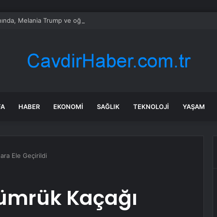
nında, Melania Trump ve oğlu Barron’a yönelik tehdit videosu yayımlandı
FA
HABER
EKONOMI
SAĞLIK
TEKNOLOJI
YAŞAM
ra Ele Geçirildi
ümrük Kaçağı