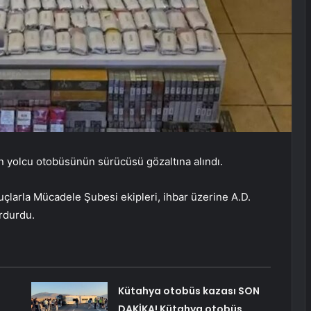
n yolcu otobüsünün sürücüsü gözaltına alındı.
çlarla Mücadele Şubesi ekipleri, ihbar üzerine A.D.
rdurdu.
Kütahya otobüs kazası SON
DAKİKA! Kütahya otobüs