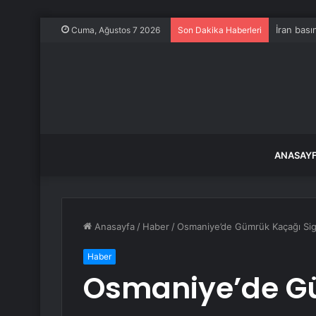
İran bası
Cuma, Ağustos 7 2026
Son Dakika Haberleri
ANASAY
Anasayfa
/
Haber
/
Osmaniye’de Gümrük Kaçağı Siga
Haber
Osmaniye’de G