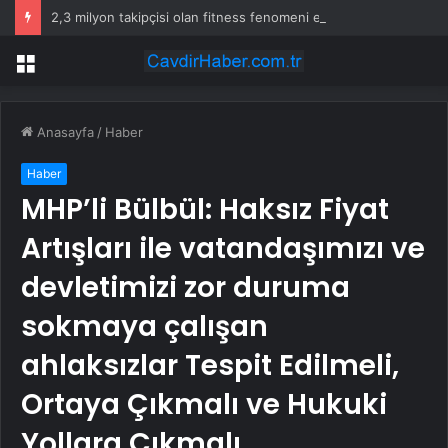
2,3 milyon takipçisi olan fitness fenomeni evinde ölü bulundu
Menü
Anasayfa
/
Haber
Haber
MHP’li Bülbül: Haksız Fiyat
Artışları ile vatandaşımızı ve
devletimizi zor duruma
sokmaya çalışan
ahlaksızlar Tespit Edilmeli,
Ortaya Çıkmalı ve Hukuki
Yollara Çıkmalı…