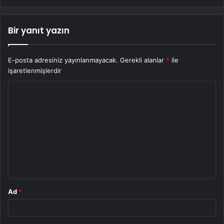
Bir yanıt yazın
E-posta adresiniz yayınlanmayacak.
Gerekli alanlar
*
ile
işaretlenmişlerdir
Y
o
r
u
m
*
Ad
*