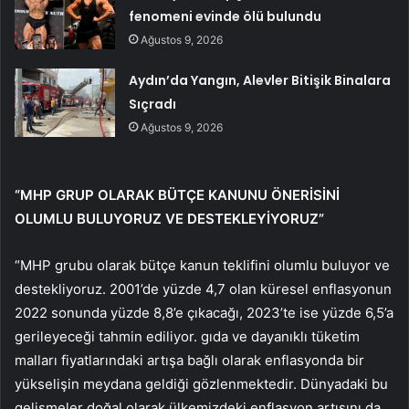
fenomeni evinde ölü bulundu
Ağustos 9, 2026
Aydın’da Yangın, Alevler Bitişik Binalara
Sıçradı
Ağustos 9, 2026
“MHP GRUP OLARAK BÜTÇE KANUNU ÖNERİSİNİ
OLUMLU BULUYORUZ VE DESTEKLEYİYORUZ”
“MHP grubu olarak bütçe kanun teklifini olumlu buluyor ve
destekliyoruz. 2001’de yüzde 4,7 olan küresel enflasyonun
2022 sonunda yüzde 8,8’e çıkacağı, 2023’te ise yüzde 6,5’a
gerileyeceği tahmin ediliyor. gıda ve dayanıklı tüketim
malları fiyatlarındaki artışa bağlı olarak enflasyonda bir
yükselişin meydana geldiği gözlenmektedir. Dünyadaki bu
gelişmeler doğal olarak ülkemizdeki enflasyon artışını da