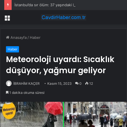
İstanbul’da sır ölüm: 37 yaşındaki kadın savcının evinde ölü bulundu!
Menü
Anasayfa
/
Haber
Haber
Meteoroloji uyardı: Sıcaklık
düşüyor, yağmur geliyor
İBRAHİM KAÇER
Kasım 15, 2023
0
12
1 dakika okuma süresi