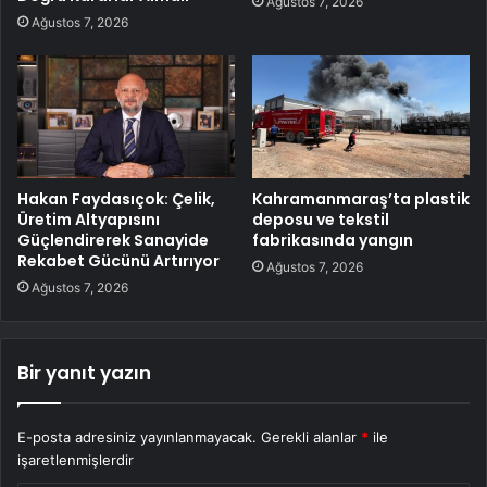
Ağustos 7, 2026
Ağustos 7, 2026
Hakan Faydasıçok: Çelik,
Kahramanmaraş’ta plastik
Üretim Altyapısını
deposu ve tekstil
Güçlendirerek Sanayide
fabrikasında yangın
Rekabet Gücünü Artırıyor
Ağustos 7, 2026
Ağustos 7, 2026
Bir yanıt yazın
E-posta adresiniz yayınlanmayacak.
Gerekli alanlar
*
ile
işaretlenmişlerdir