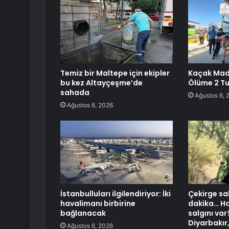
Temiz bir Maltepe için ekipler
Kaçak Mad
bu kez Altayçeşme’de
Ölüme 2 T
sahada
Ağustos 6, 
Ağustos 6, 2026
İstanbulluları ilgilendiriyor: İki
Çekirge sal
havalimanı birbirine
dakika… Ha
bağlanacak
salgını var
Diyarbakır
Ağustos 6, 2026