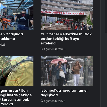
en Ocağında
CHP Genel Merkezi’ne mutlak
utuklama
butlan tebliği haftaya
ertelendi
2026
Ağustos 6, 2026
gını mı var? Son
İstanbul’da hava tamamen
ngi illerde çekirge
değişiyor!
? Bursa, İstanbul,
Ağustos 6, 2026
, Yalova