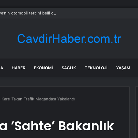
ye’nin otomobil tercihi belli oldu
FA
HABER
EKONOMI
SAĞLIK
TEKNOLOJI
YAŞAM
k Kartı Takan Trafik Magandası Yakalandı
 ‘Sahte’ Bakanlık