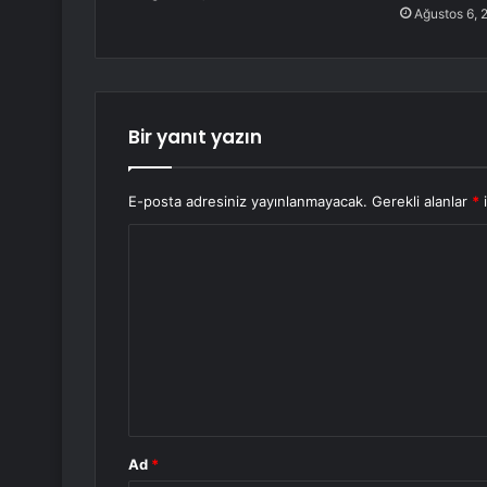
Ağustos 6, 
Bir yanıt yazın
E-posta adresiniz yayınlanmayacak.
Gerekli alanlar
*
i
Y
o
r
u
m
*
Ad
*