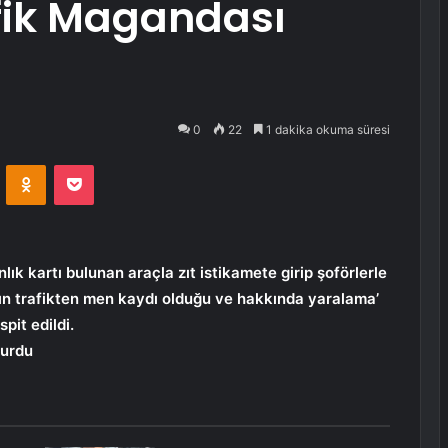
fik Magandası
0
22
1 dakika okuma süresi
VKontakte
Odnoklassniki
Pocket
k kartı bulunan araçla zıt istikamete girip şoförlerle
ın trafikten men kaydı olduğu ve hakkında yaralama’
spit edildi.
vurdu