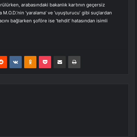
rülürken, arabasındaki bakanlık kartının geçersiz
a M.O.D.’nin ‘yaralama’ ve ‘uyuşturucu’ gibi suçlardan
acını bağlarken şoföre ise ‘tehdit’ hatasından isimli
erest
Reddit
VKontakte
Odnoklassniki
Pocket
E-Posta ile paylaş
Yazdır