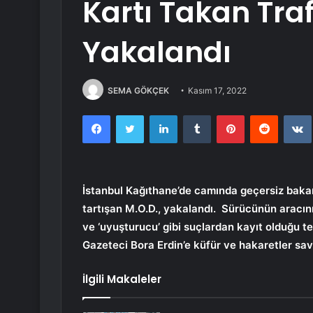
Kartı Takan Tra
Yakalandı
SEMA GÖKÇEK
Kasım 17, 2022
Facebook
Twitter
LinkedIn
Tumblr
Pinterest
Reddit
İstanbul Kağıthane’de camında geçersiz bakanlı
tartışan M.O.D., yakalandı. Sürücünün aracın
ve ‘uyuşturucu’ gibi suçlardan kayıt olduğu te
Gazeteci Bora Erdin’e küfür ve hakaretler sa
İlgili Makaleler