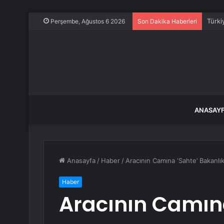
Türki
Perşembe, Ağustos 6 2026
Son Dakika Haberleri
ANASAY
Anasayfa
/
Haber
/
Aracının Camına ‘Sahte’ Bakanlı
Haber
Aracının Camına