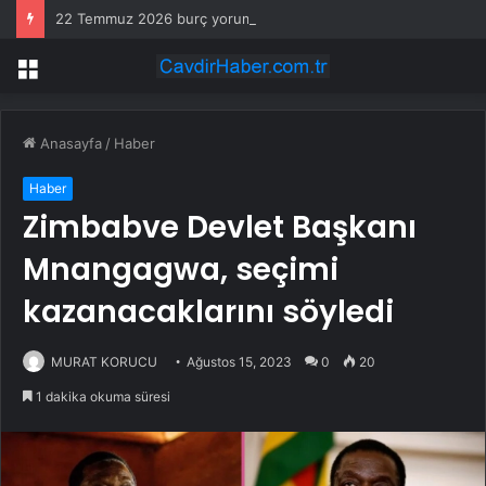
22 Temmuz 2026 burç yorumları! Oğlak, Aslan, Balık burcu yorumu… AŞK, EVLİLİK, SAĞLIK yorumları ne diyor?
Menü
Anasayfa
/
Haber
Haber
Zimbabve Devlet Başkanı
Mnangagwa, seçimi
kazanacaklarını söyledi
MURAT KORUCU
Ağustos 15, 2023
0
20
1 dakika okuma süresi