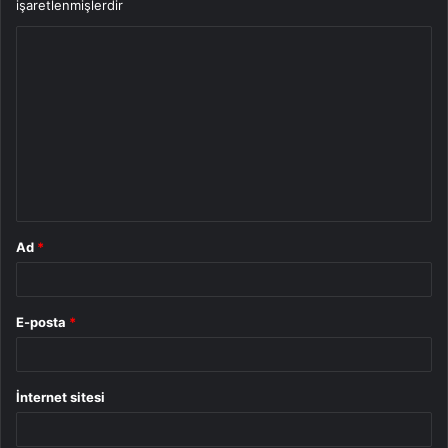
işaretlenmişlerdir
Y
o
r
u
m
*
Ad
*
E-posta
*
İnternet sitesi