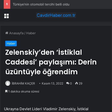
Türkiye’nin otomobil tercihi belli oldu
Menü
Anasayfa
/
Haber
Haber
Zelenskiy’den ‘İstiklal
Caddesi’ paylaşımı: Derin
üzüntüyle öğrendim
İBRAHİM KAÇER
Kasım 13, 2022
0
29
1 dakika okuma süresi
Ukrayna Devlet Lideri Vladimir Zelenskiy, İstiklal