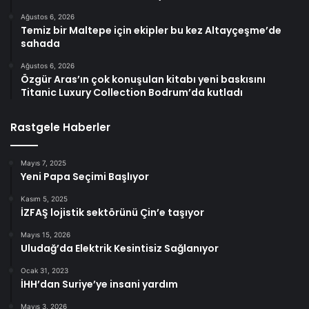
Ağustos 6, 2026
Temiz bir Maltepe için ekipler bu kez Altayçeşme’de
sahada
Ağustos 6, 2026
Özgür Aras’ın çok konuşulan kitabı yeni baskısını
Titanic Luxury Collection Bodrum’da kutladı
Rastgele Haberler
Mayıs 7, 2025
Yeni Papa Seçimi Başlıyor
Kasım 5, 2025
İZFAŞ lojistik sektörünü Çin’e taşıyor
Mayıs 15, 2026
Uludağ’da Elektrik Kesintisiz Sağlanıyor
Ocak 31, 2023
İHH’dan Suriye’ye insani yardım
Mayıs 3, 2026