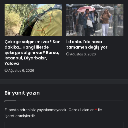
Çekirge salgını mı var? Son
İstanbul’da hava
dakika… Hangi illerde
tamamen değişiyor!
çekirge salgını var? Bursa,
Ağustos 6, 2026
İstanbul, Diyarbakır,
Yalova
Ağustos 6, 2026
Bir yanıt yazın
E-posta adresiniz yayınlanmayacak.
Gerekli alanlar
*
ile
işaretlenmişlerdir
Y