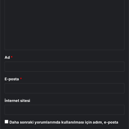
o
r
u
m
*
Ad
*
E-posta
*
İnternet sitesi
Daha sonraki yorumlarımda kullanılması için adım, e-posta