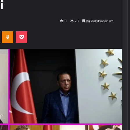
i
0
23
Bir dakikadan az
VKontakte
Odnoklassniki
Pocket