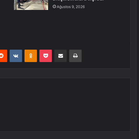
Ağustos 9, 2026
erest
Reddit
VKontakte
Odnoklassniki
Pocket
E-Posta ile paylaş
Yazdır