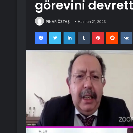
görevini devrett
PINAR ÖZTAŞ
Haziran 21, 2023
Facebook
Twitter
LinkedIn
Tumblr
Pinterest
Reddit