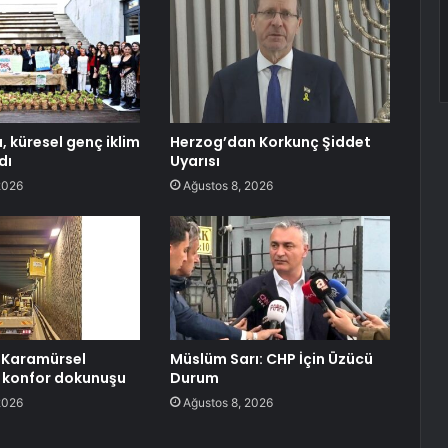
 küresel genç iklim
Herzog’dan Korkunç Şiddet
dı
Uyarısı
2026
Ağustos 8, 2026
 Karamürsel
Müslüm Sarı: CHP İçin Üzücü
e konfor dokunuşu
Durum
2026
Ağustos 8, 2026