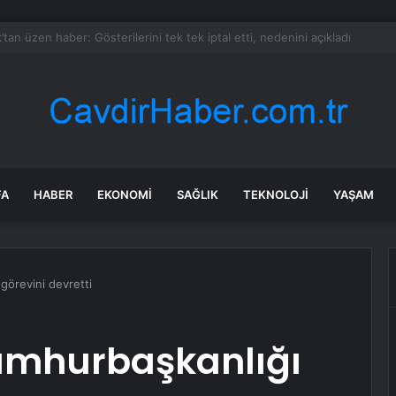
n takipçisi olan fitness fenomeni evinde ölü bulundu
FA
HABER
EKONOMI
SAĞLIK
TEKNOLOJI
YAŞAM
görevini devretti
umhurbaşkanlığı