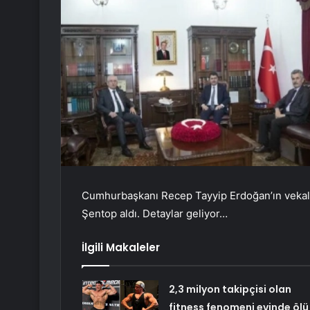
Cumhurbaşkanı Recep Tayyip Erdoğan’ın vekale
Şentop aldı.
Detaylar geliyor…
İlgili Makaleler
2,3 milyon takipçisi olan
fitness fenomeni evinde ölü