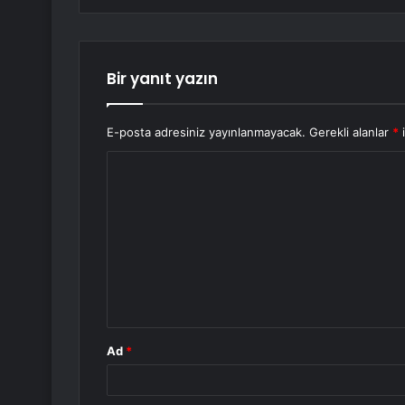
Bir yanıt yazın
E-posta adresiniz yayınlanmayacak.
Gerekli alanlar
*
i
Y
o
r
u
m
*
Ad
*