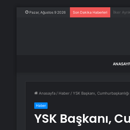
2,3 milyo
Pazar, Ağustos 9 2026
Son Dakika Haberleri
ANASAY
Anasayfa
/
Haber
/
YSK Başkanı, Cumhurbaşkanlığı 
Haber
YSK Başkanı, C