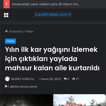
Kavanozdan çıkan madeni para 39 milyon lira kazandırdı
Menü
Anasayfa
/
Haber
Haber
Yılın ilk kar yağışını izlemek
için çıktıkları yaylada
mahsur kalan aile kurtarıldı
MURAT KORUCU
Kasım 26, 2022
0
27
1 dakika okuma süresi