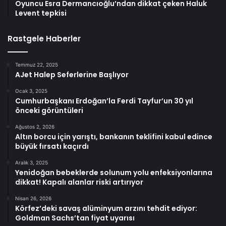
Oyuncu Esra Dermancıoğlu’ndan dikkat çeken Haluk
Levent tepkisi
Rastgele Haberler
Temmuz 22, 2025
AJet Halep Seferlerine Başlıyor
Ocak 3, 2025
Cumhurbaşkanı Erdoğan’la Ferdi Tayfur’un 30 yıl
önceki görüntüleri
Ağustos 2, 2026
Altın borcu için yarıştı, bankanın teklifini kabul edince
büyük fırsatı kaçırdı
Aralık 3, 2025
Yenidoğan bebeklerde solunum yolu enfeksiyonlarına
dikkat! Kapalı alanlar riski artırıyor
Nisan 26, 2026
Körfez’deki savaş alüminyum arzını tehdit ediyor:
Goldman Sachs’tan fiyat uyarısı