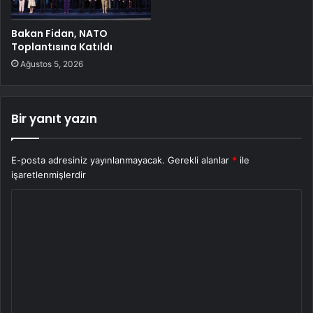
Bakan Fidan, NATO
Toplantısına Katıldı
Ağustos 5, 2026
Bir yanıt yazın
E-posta adresiniz yayınlanmayacak.
Gerekli alanlar
*
ile
işaretlenmişlerdir
Y
o
r
u
m
*