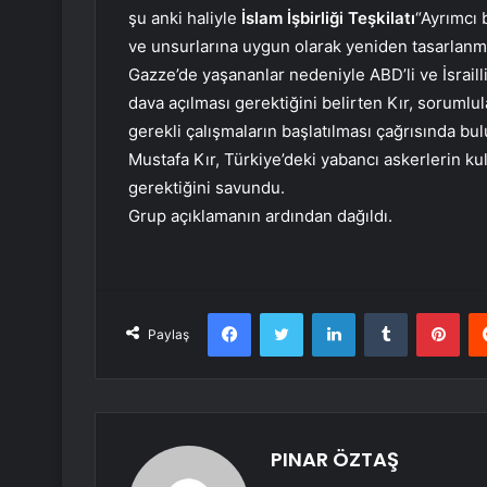
şu anki haliyle
İslam İşbirliği Teşkilatı
“Ayrımcı 
ve unsurlarına uygun olarak yeniden tasarlanma
Gazze’de yaşananlar nedeniyle ABD’li ve İsrail
dava açılması gerektiğini belirten Kır, soruml
gerekli çalışmaların başlatılması çağrısında bu
Mustafa Kır, Türkiye’deki yabancı askerlerin ku
gerektiğini savundu.
Grup açıklamanın ardından dağıldı.
Facebook
Twitter
LinkedIn
Tumblr
Pint
Paylaş
PINAR ÖZTAŞ