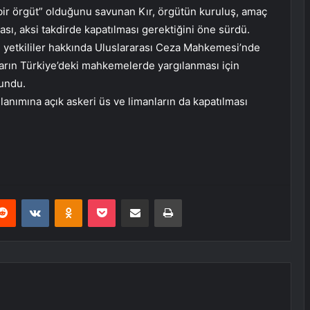
bir örgüt” olduğunu savunan Kır, örgütün kuruluş, amaç
sı, aksi takdirde kapatılması gerektiğini öne sürdü.
li yetkililer hakkında Uluslararası Ceza Mahkemesi’nde
uların Türkiye’deki mahkemelerde yargılanması için
lundu.
llanımına açık askeri üs ve limanların da kapatılması
erest
Reddit
VKontakte
Odnoklassniki
Pocket
E-Posta ile paylaş
Yazdır