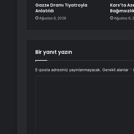
Gazze Dramı Tiyatroyla
Kars’ta A
Anlatıldı
Bağımsızlı
Ağustos 6, 2026
Ağustos 6, 
Bir yanıt yazın
E-posta adresiniz yayınlanmayacak.
Gerekli alanlar
*
i
Y
o
r
u
m
*