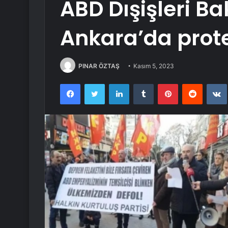
ABD Dışişleri Ba
Ankara’da prote
PINAR ÖZTAŞ
Kasım 5, 2023
Facebook
Twitter
LinkedIn
Tumblr
Pinterest
Reddit