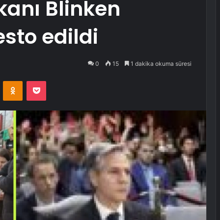
kanı Blinken
sto edildi
0
15
1 dakika okuma süresi
VKontakte
Odnoklassniki
Pocket