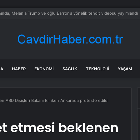
 Eğitim Helikopteri Düştü: 2 Kişi Yaralandı
FA
HABER
EKONOMI
SAĞLIK
TEKNOLOJI
YAŞAM
en ABD Dışişleri Bakanı Blinken Ankara’da protesto edildi
ret etmesi beklenen