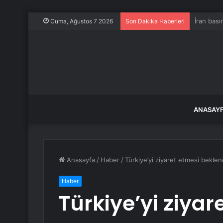
Ankara’da
Cuma, Ağustos 7 2026
Son Dakika Haberleri
ANASAY
Anasayfa
/
Haber
/
Türkiye’yi ziyaret etmesi beklen
Haber
Türkiye’yi ziya