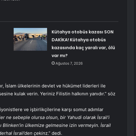
Kütahya otobüs kazası SON
DAKİKA! Kütahya otobüs
kazasında kaç yaralı var, ölü
var mı?
Ağustos 7, 2026
r, İslam ülkelerinin devlet ve hükümet liderleri ile
esine kulak verin. Yeriniz Filistin halkının yanıdır.” söz
 siyonistlere ve işbirlikçilerine karşı somut adımlar
er ne sebeple olursa olsun, bir Yahudi olarak İsrail’i
 Blinken’in ülkemize gelmesine izin vermeyin. İsrail
derhal İsrail’den çekin
z.” dedi.