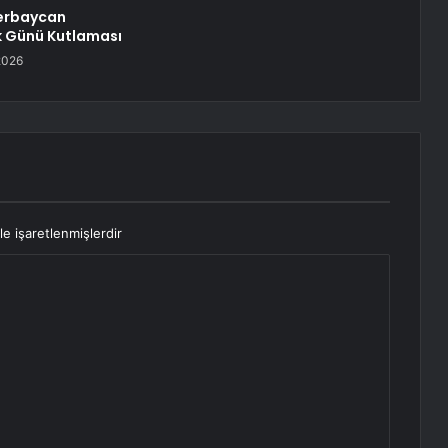
zerbaycan
k Günü Kutlaması
2026
le işaretlenmişlerdir