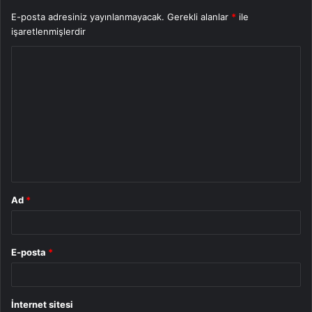
E-posta adresiniz yayınlanmayacak.
Gerekli alanlar
*
ile
işaretlenmişlerdir
Y
o
r
u
m
*
Ad
*
E-posta
*
İnternet sitesi