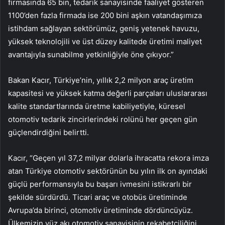
firmasında 65 bin, tedarik sanayisinde faaliyet gösteren
1100’den fazla firmada ise 200 bini aşkın vatandaşımıza
istihdam sağlayan sektörümüz, geniş yetenek havuzu,
yüksek teknolojili ve üst düzey kalitede üretimi maliyet
avantajıyla sunabilme yetkinliğiyle öne çıkıyor.”
Bakan Kacır, Türkiye’nin, yıllık 2,2 milyon araç üretim
kapasitesi ve yüksek katma değerli parçaları uluslararası
kalite standartlarında üretme kabiliyetiyle, küresel
otomotiv tedarik zincirlerindeki rolünü her geçen gün
güçlendirdiğini belirtti.
Kacır, “Geçen yıl 37,2 milyar dolarla ihracatta rekora imza
atan Türkiye otomotiv sektörünün bu yılın ilk on ayındaki
güçlü performansıyla bu başarı ivmesini istikrarlı bir
şekilde sürdürdü. Ticari araç ve otobüs üretiminde
Avrupa’da birinci, otomotiv üretiminde dördüncüyüz.
Ülkemizin yüz akı otomotiv sanayisinin rekabetçiliğini