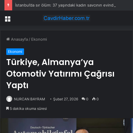
İstanbul’da sır ölüm: 37 yaşındaki kadın savcının evinde ölü bulundu!
Menü
Anasayfa
/
Ekonomi
Ekonomi
Türkiye, Almanya’ya
Otomotiv Yatırımı Çağrısı
Yaptı
NURCAN BAYRAM
Şubat 27, 2026
0
0
5 dakika okuma süresi