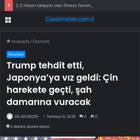
2,3 milyon takipçisi olan fitness fenomeni evinde ölü bulundu
Menü
Anasayfa
/
Ekonomi
Ekonomi
Trump tehdit etti,
Japonya’ya vız geldi: Çin
harekete geçti, şah
damarına vuracak
DİLAN BİÇER
Temmuz 9, 2025
0
0
2 dakika okuma süresi