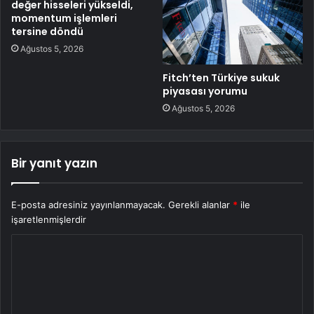
değer hisseleri yükseldi,
momentum işlemleri
tersine döndü
Ağustos 5, 2026
Fitch’ten Türkiye sukuk
piyasası yorumu
Ağustos 5, 2026
Bir yanıt yazın
E-posta adresiniz yayınlanmayacak.
Gerekli alanlar
*
ile
işaretlenmişlerdir
Y
o
r
u