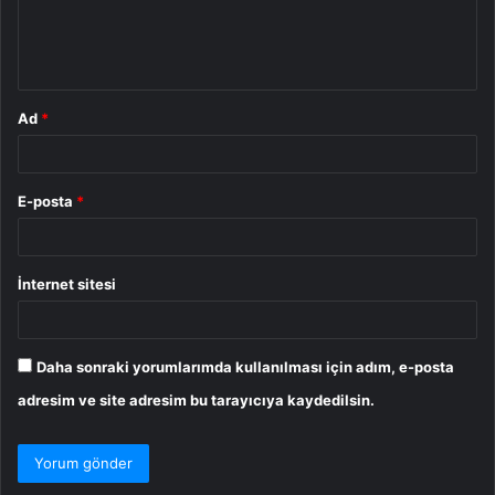
m
*
Ad
*
E-posta
*
İnternet sitesi
Daha sonraki yorumlarımda kullanılması için adım, e-posta
adresim ve site adresim bu tarayıcıya kaydedilsin.