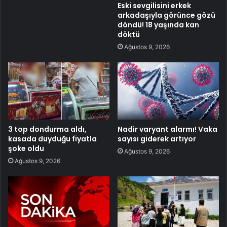
Eski sevgilisini erkek
arkadaşıyla görünce gözü
döndü! 18 yaşında kan
döktü
Ağustos 9, 2026
3 top dondurma aldı,
Nadir varyant alarmı! Vaka
kasada duyduğu fiyatla
sayısı giderek artıyor
şoke oldu
Ağustos 9, 2026
Ağustos 9, 2026