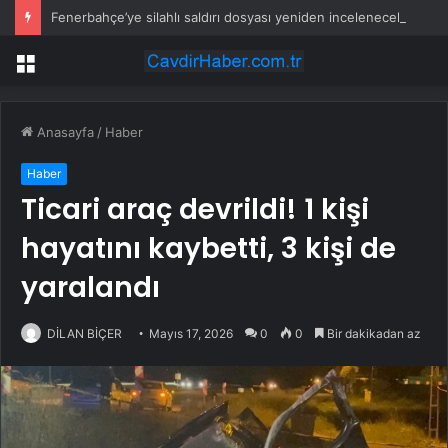
Fenerbahçe’ye silahlı saldırı dosyası yeniden incelenecek
Menü
Anasayfa
/
Haber
Haber
Ticari araç devrildi! 1 kişi
hayatını kaybetti, 3 kişi de
yaralandı
DİLAN BİÇER
Mayıs 17, 2026
0
0
Bir dakikadan az