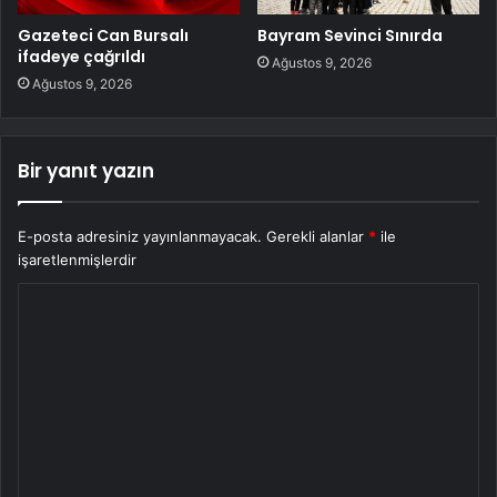
Gazeteci Can Bursalı
Bayram Sevinci Sınırda
ifadeye çağrıldı
Ağustos 9, 2026
Ağustos 9, 2026
Bir yanıt yazın
E-posta adresiniz yayınlanmayacak.
Gerekli alanlar
*
ile
işaretlenmişlerdir
Y
o
r
u
m
*