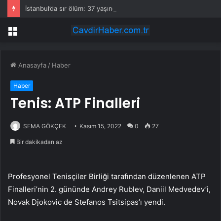
İstanbul’da sır ölüm: 37 yaşındaki kadın savcının evinde ölü bulundu!
Menü
Anasayfa
/
Haber
Haber
Tenis: ATP Finalleri
SEMA GÖKÇEK
Kasım 15, 2022
0
27
Bir dakikadan az
Profesyonel Tenisçiler Birliği tarafından düzenlenen ATP
Finalleri’nin 2. gününde Andrey Rublev, Daniil Medvedev’i,
Novak Djokovic de Stefanos Tsitsipas’ı yendi.