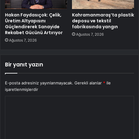
Hakan Faydasıçok: Çelik,
Kahramanmaraş’ta plastik
Üretim Altyapısını
deposu ve tekstil
Güçlendirerek Sanayide
fabrikasında yangın
Rekabet Gücünü Artırıyor
Ağustos 7, 2026
Ağustos 7, 2026
Bir yanıt yazın
E-posta adresiniz yayınlanmayacak.
Gerekli alanlar
*
ile
işaretlenmişlerdir
Y
o
r
u
m