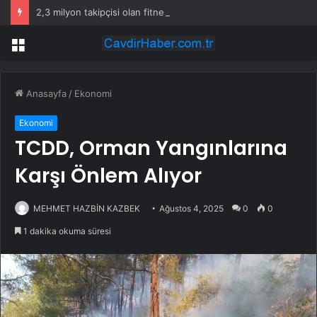
2,3 milyon takipçisi olan fitness fenomeni evinde ölü bulundu
Menü
Anasayfa
/
Ekonomi
Ekonomi
TCDD, Orman Yangınlarına
Karşı Önlem Alıyor
MEHMET HAZBİN KAZBEK
Ağustos 4, 2025
0
0
1 dakika okuma süresi