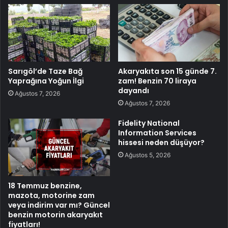
Sarıgöl’de Taze Bağ
Akaryakıta son 15 günde 7.
Yaprağına Yoğun İlgi
zam! Benzin 70 liraya
dayandı
Ağustos 7, 2026
Ağustos 7, 2026
Fidelity National
Information Services
hissesi neden düşüyor?
Ağustos 5, 2026
18 Temmuz benzine,
mazota, motorine zam
veya indirim var mı? Güncel
benzin motorin akaryakıt
fiyatları!