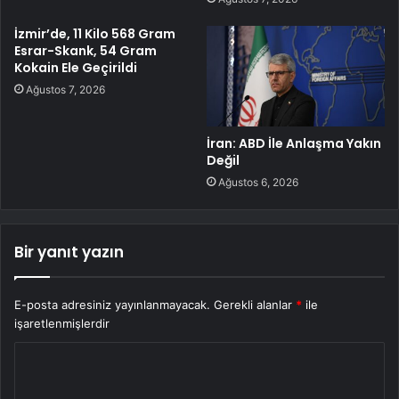
İzmir’de, 11 Kilo 568 Gram
Esrar-Skank, 54 Gram
Kokain Ele Geçirildi
Ağustos 7, 2026
İran: ABD İle Anlaşma Yakın
Değil
Ağustos 6, 2026
Bir yanıt yazın
E-posta adresiniz yayınlanmayacak.
Gerekli alanlar
*
ile
işaretlenmişlerdir
Y
o