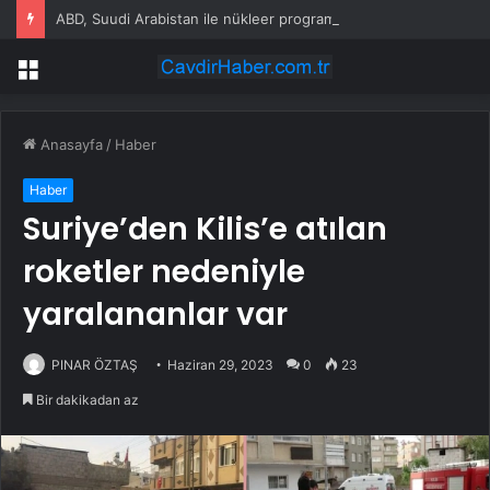
ABD, Suudi Arabistan ile nükleer program anlaşmasını duyuracak
Menü
Anasayfa
/
Haber
Haber
Suriye’den Kilis’e atılan
roketler nedeniyle
yaralananlar var
PINAR ÖZTAŞ
Haziran 29, 2023
0
23
Bir dakikadan az