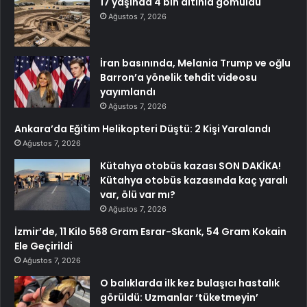
17 yaşında 4 bin altınla gömüldü
Ağustos 7, 2026
İran basınında, Melania Trump ve oğlu
Barron’a yönelik tehdit videosu
yayımlandı
Ağustos 7, 2026
Ankara’da Eğitim Helikopteri Düştü: 2 Kişi Yaralandı
Ağustos 7, 2026
Kütahya otobüs kazası SON DAKİKA!
Kütahya otobüs kazasında kaç yaralı
var, ölü var mı?
Ağustos 7, 2026
İzmir’de, 11 Kilo 568 Gram Esrar-Skank, 54 Gram Kokain
Ele Geçirildi
Ağustos 7, 2026
O balıklarda ilk kez bulaşıcı hastalık
görüldü: Uzmanlar ‘tüketmeyin’