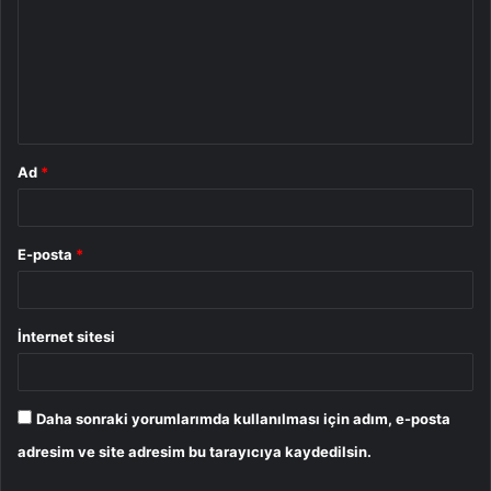
r
u
m
*
Ad
*
E-posta
*
İnternet sitesi
Daha sonraki yorumlarımda kullanılması için adım, e-posta
adresim ve site adresim bu tarayıcıya kaydedilsin.