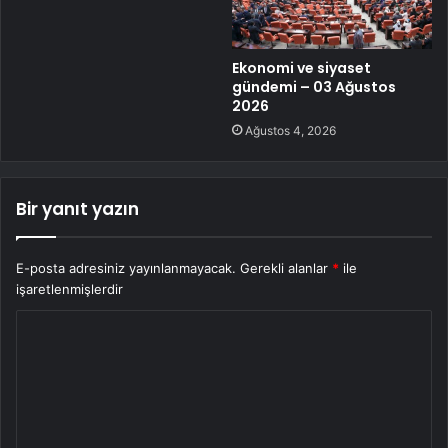
Ekonomi ve siyaset
gündemi – 03 Ağustos
2026
Ağustos 4, 2026
Bir yanıt yazın
E-posta adresiniz yayınlanmayacak.
Gerekli alanlar
*
ile
işaretlenmişlerdir
Y
o
r
u
m