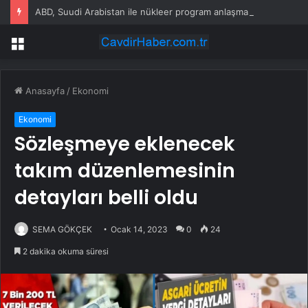
ABD, Suudi Arabistan ile nükleer program anlaşmasını duyuracak
Menü
Anasayfa
/
Ekonomi
Ekonomi
Sözleşmeye eklenecek
takım düzenlemesinin
detayları belli oldu
SEMA GÖKÇEK
Ocak 14, 2023
0
24
2 dakika okuma süresi