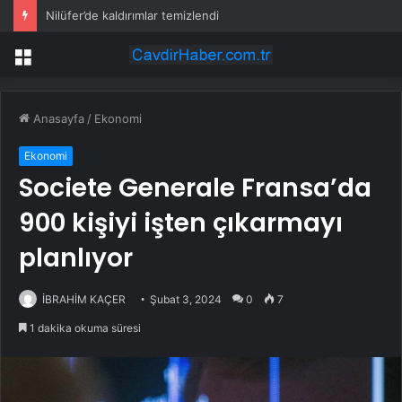
Nilüfer’de kaldırımlar temizlendi
Menü
Anasayfa
/
Ekonomi
Ekonomi
Societe Generale Fransa’da
900 kişiyi işten çıkarmayı
planlıyor
İBRAHİM KAÇER
Şubat 3, 2024
0
7
1 dakika okuma süresi