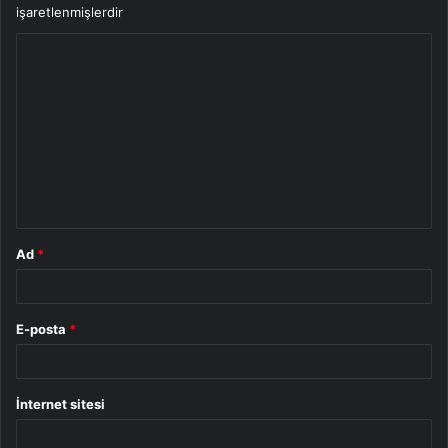
işaretlenmişlerdir
Y
o
r
u
m
*
Ad
*
E-posta
*
İnternet sitesi