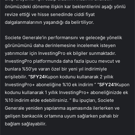
önümüzdeki döneme ilişkin kar beklentilerini aşağı yönlü
revize ettiği ve hisse senedinde ciddi fiyat
dalgalanmalarının yaşandığı da belirtiliyor.
Societe Generale’in performansını ve geleceğe yönelik
görünümünü daha derinlemesine incelemek isteyen
yatırımcılar için InvestingPro ek bilgiler sunmaktadır.
InvestingPro platformunda daha fazla ipucu mevcut ve
bunlara %50’ye varan özel bir yeni yıl indirimiyle
erişilebilir.
“SFY24
Kupon kodunu kullanarak 2 yıllık
InvestingPro+ aboneliğine %10 ek indirim ”
“SFY241
Kupon
kodunu kullanarak 1 yıllık InvestingPro+ aboneliğinizde ek
%10 indirim elde edebilirsiniz. ” Bu ipuçları, Societe
Generale yeniden yapılanma aşamasında ilerlerken ve
gelişen bankacılık ortamına uyum sağlarken pahalı bir
bağlam sağlayabilir.