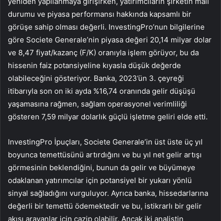
yeniden yapılanmaya girişirken, yatırımcıların şirketin mali
durumu ve piyasa performansı hakkında kapsamlı bir
görüşe sahip olması değerli. InvestingPro’nun bilgilerine
göre Societe Generale’nin piyasa değeri 20,14 milyar dolar
ve 8,47 fiyat/kazanç (F/K) oranıyla işlem görüyor, bu da
hissenin faiz potansiyeline kıyasla düşük değerde
olabileceğini gösteriyor. Banka, 2023’ün 3. çeyreği
itibarıyla son on iki ayda %16,74 oranında gelir düşüşü
yaşamasına rağmen, sağlam operasyonel verimliliği
gösteren 7,59 milyar dolarlık güçlü işletme geliri elde etti.
InvestingPro İpuçları, Societe Generale’in üst üste üç yıl
boyunca temettüsünü artırdığını ve bu yıl net gelir artışı
görmesinin beklendiğini, bunun da gelir ve büyümeye
odaklanan yatırımcılar için potansiyel bir yukarı yönlü
sinyal sağladığını vurguluyor. Ayrıca banka, hissedarlarına
değerli bir temettü ödemektedir ve bu, istikrarlı bir gelir
akışı arayanlar için cazip olabilir. Ancak iki analistin