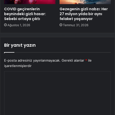
COVID geçirenlerin
Gezegenin gizli nabzı: Her
beynindeki gizli hasar:
27 milyon yılda bir aynı
Sebebi ortaya çıktı
felaket yaşanıyor
Ağustos 1, 2026
Temmuz 31, 2026
Bir yanıt yazın
E-posta adresiniz yayınlanmayacak.
Gerekli alanlar
*
ile
işaretlenmişlerdir
Y
o
r
u
m
*