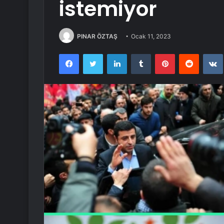
istemiyor
PINAR ÖZTAŞ
Ocak 11, 2023
Facebook
Twitter
LinkedIn
Tumblr
Pinterest
Reddit