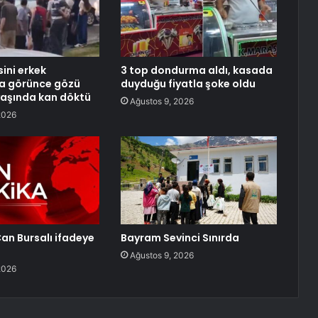
sini erkek
3 top dondurma aldı, kasada
la görünce gözü
duyduğu fiyatla şoke oldu
yaşında kan döktü
Ağustos 9, 2026
2026
an Bursalı ifadeye
Bayram Sevinci Sınırda
Ağustos 9, 2026
2026