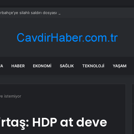
rbahçe’ye silahlı saldırı dosyası yeniden incelenecek
FA
HABER
EKONOMI
SAĞLIK
TEKNOLOJI
YAŞAM
ve istemiyor
rtaş: HDP at deve