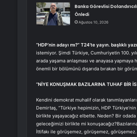
Banka Görevlisi Dolandırıcıl
Önledi
Ağustos 10, 2026
“HDP’nin adayı mı?” T24’te yayın. başlıklı yaz
istemiyor. Şimdi Türkiye, Cumhuriyetin 100. yılı
arada yaşama anlaşması ve anayasa yapmaya ha
önemli bir bölümünü dışarıda bırakan bir görün
“NİYE KONUŞMAK BAZILARINA TUHAF BİR İS
Kendini demokrat muhalif olarak tanımlayanları
Demirtaş, “Türkiye hepimizin, HDP Türkiye’nin
birlikte yaşayacağız elbette. Neden? Bir odad
geleceğimizi birlikte mi konuşacağız?Bazıların
İttifakı ile görüşemez, görüşemez, görüşemez