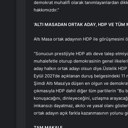
demokrat muhalifi olarak tanımlayanlardan dikk
hakkımızdır.”
‘ALTI MASADAN ORTAK ADAY, HDP VE TÜM
Altı Masa ortak adayının HDP ile görüşmesini ö
“Sonucun prestijiyle HDP atlı deve talep etmiy
muhalefetle oturup demokrasinin genel ilkelerini
aday halkın ortak adayı olsun diye.Üstelik HDP 
Eylül 2021’de açıklanan duruş belgesindeki 11
Şimdi Altı Masa’ya düşen en olgun ve demokrat
çıkmasıyla HDP dahil diğer tüm partilerin “Bu b
konuşacağını, dinleyeceğini, uzlaşma arayacağ
imkansızı dayatmaz, akılcı ve yasal olanı göste
ortak adayın açık farkla kazanmasının yolunu gö
TAM MAKALE