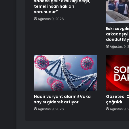
sadece gelir eksikliği değil,
temel insan hakları
sorunudur”
Ağustos 9, 2026
Eski sevgili
arkadaşıy
döndü! 18 
Ağustos 9, 
Nadir varyant alarmı! Vaka
Gazeteci C
sayısı giderek artıyor
çağrıldı
Ağustos 9, 2026
Ağustos 9, 