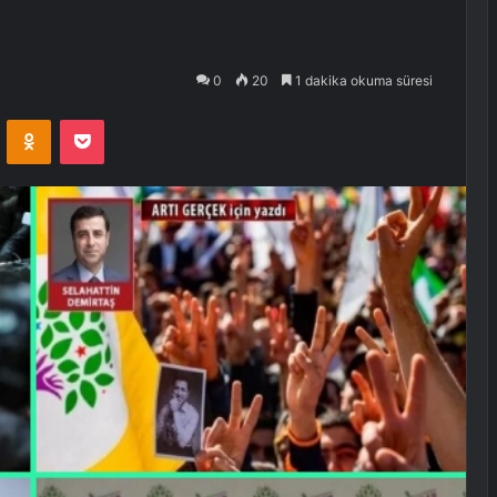
0
20
1 dakika okuma süresi
VKontakte
Odnoklassniki
Pocket