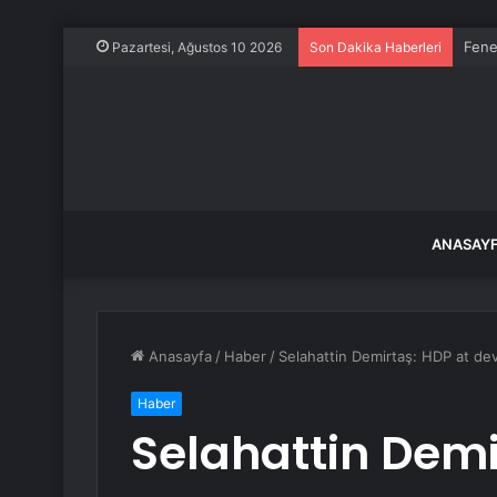
Fene
Pazartesi, Ağustos 10 2026
Son Dakika Haberleri
ANASAY
Anasayfa
/
Haber
/
Selahattin Demirtaş: HDP at de
Haber
Selahattin Demi