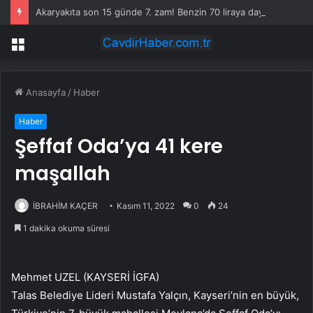
Akaryakıta son 15 günde 7. zam! Benzin 70 liraya dayandı
Menü
Anasayfa
/
Haber
Haber
Şeffaf Oda’ya 41 kere
maşallah
İBRAHİM KAÇER
Kasım 11, 2022
0
24
1 dakika okuma süresi
Mehmet UZEL (KAYSERİ İGFA)
Talas Belediye Lideri Mustafa Yalçın, Kayseri’nin en büyük,