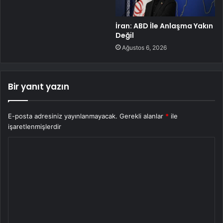
İran: ABD İle Anlaşma Yakın
Değil
Ağustos 6, 2026
Bir yanıt yazın
E-posta adresiniz yayınlanmayacak.
Gerekli alanlar
*
ile
işaretlenmişlerdir
Y
o
r
u
m
*