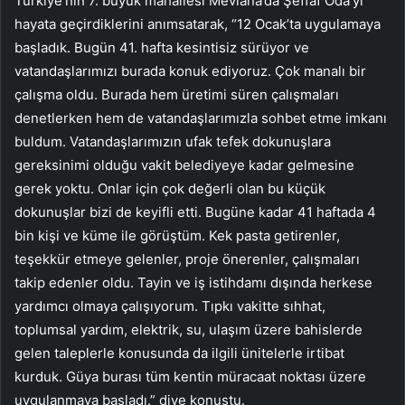
Türkiye’nin 7. büyük mahallesi Mevlana’da Şeffaf Oda’yı
hayata geçirdiklerini anımsatarak, “12 Ocak’ta uygulamaya
başladık. Bugün 41. hafta kesintisiz sürüyor ve
vatandaşlarımızı burada konuk ediyoruz. Çok manalı bir
çalışma oldu. Burada hem üretimi süren çalışmaları
denetlerken hem de vatandaşlarımızla sohbet etme imkanı
buldum. Vatandaşlarımızın ufak tefek dokunuşlara
gereksinimi olduğu vakit belediyeye kadar gelmesine
gerek yoktu. Onlar için çok değerli olan bu küçük
dokunuşlar bizi de keyifli etti. Bugüne kadar 41 haftada 4
bin kişi ve küme ile görüştüm. Kek pasta getirenler,
teşekkür etmeye gelenler, proje önerenler, çalışmaları
takip edenler oldu. Tayin ve iş istihdamı dışında herkese
yardımcı olmaya çalışıyorum. Tıpkı vakitte sıhhat,
toplumsal yardım, elektrik, su, ulaşım üzere bahislerde
gelen taleplerle konusunda da ilgili ünitelerle irtibat
kurduk. Güya burası tüm kentin müracaat noktası üzere
uygulanmaya başladı.” diye konuştu.