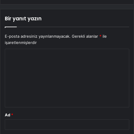
Bir yanıt yazın
E-posta adresiniz yayınlanmayacak.
Gerekli alanlar
*
ile
işaretlenmişlerdir
Y
o
r
u
m
*
Ad
*