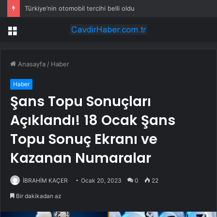
Türkiye’nin otomobil tercihi belli oldu
Menü
Anasayfa
/
Haber
Haber
Şans Topu Sonuçları
Açıklandı! 18 Ocak Şans
Topu Sonuç Ekranı ve
Kazanan Numaralar
İBRAHİM KAÇER
Ocak 20, 2023
0
22
Bir dakikadan az