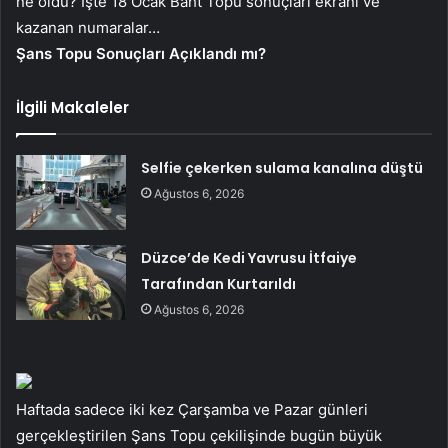
ne oldu? İşte 18 Ocak Baht Topu sonuçları ekranı ve
kazanan numaralar…
Şans Topu Sonuçları Açıklandı mı?
İlgili Makaleler
Selfie çekerken sulama kanalına düştü
Ağustos 6, 2026
Düzce’de Kedi Yavrusu İtfaiye
Tarafından Kurtarıldı
Ağustos 6, 2026
Haftada sadece iki kez Çarşamba ve Pazar günleri
gerçekleştirilen Şans Topu çekilişinde bugün büyük