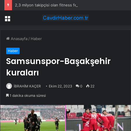
2,3 milyon takipçisi olan fitness fenomeni evinde ölü bulundu
Menü
Anasayfa
/
Haber
Haber
Samsunspor-Başakşehir
kuraları
İBRAHİM KAÇER
Ekim 22, 2023
0
22
1 dakika okuma süresi