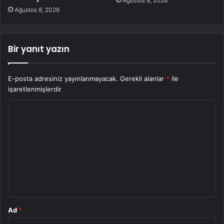
Ağustos 8, 2026
Ağustos 8, 2026
Bir yanıt yazın
E-posta adresiniz yayınlanmayacak.
Gerekli alanlar
*
ile
işaretlenmişlerdir
Y
o
r
u
m
*
Ad
*