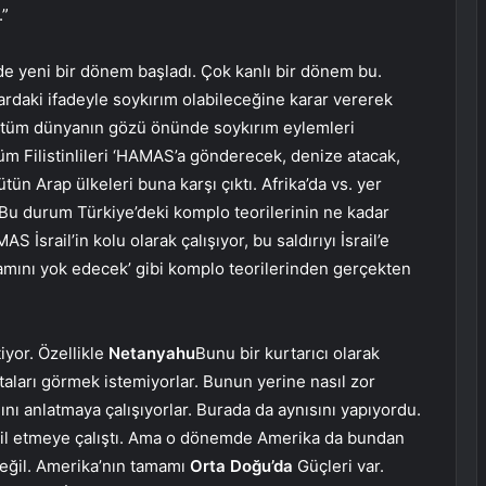
.”
’de yeni bir dönem başladı. Çok kanlı bir dönem bu.
arardaki ifadeyle soykırım olabileceğine karar vererek
r tüm dünyanın gözü önünde soykırım eylemleri
tüm Filistinlileri ‘HAMAS’a gönderecek, denize atacak,
ün Arap ülkeleri buna karşı çıktı. Afrika’da vs. yer
 Bu durum Türkiye’deki komplo teorilerinin ne kadar
S İsrail’in kolu olarak çalışıyor, bu saldırıyı İsrail’e
tamamını yok edecek’ gibi komplo teorilerinden gerçekten
iyor. Özellikle
Netanyahu
Bunu bir kurtarıcı olarak
taları görmek istemiyorlar. Bunun yerine nasıl zor
nı anlatmaya çalışıyorlar. Burada da aynısını yapıyordu.
ahil etmeye çalıştı. Ama o dönemde Amerika da bundan
değil. Amerika’nın tamamı
Orta Doğu’da
Güçleri var.