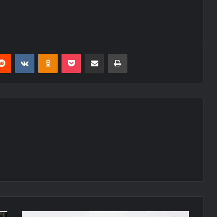
erest
Reddit
VKontakte
Odnoklassniki
Pocket
E-Posta ile paylaş
Yazdır