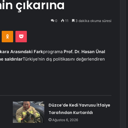
in çıkarına
0
11
3 dakika okuma süresi
VKontakte
Odnoklassniki
Pocket
nkara Arasındaki Fark
programa
Prof. Dr. Hasan Ünal
e saldırılar
Türkiye’nin dış politikasını değerlendiren
Düzce’de Kedi Yavrusu İtfaiye
Tarafından Kurtarıldı
Ağustos 6, 2026