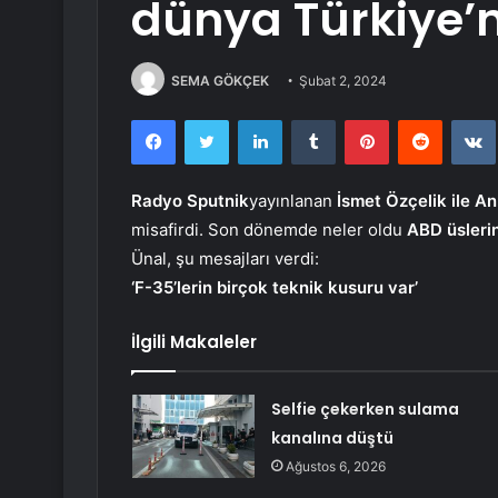
dünya Türkiye’n
SEMA GÖKÇEK
Şubat 2, 2024
Facebook
Twitter
LinkedIn
Tumblr
Pinterest
Reddit
Radyo Sputnik
yayınlanan
İsmet Özçelik ile A
misafirdi. Son dönemde neler oldu
ABD üslerin
Ünal, şu mesajları verdi:
‘F-35’lerin birçok teknik kusuru var’
İlgili Makaleler
Selfie çekerken sulama
kanalına düştü
Ağustos 6, 2026