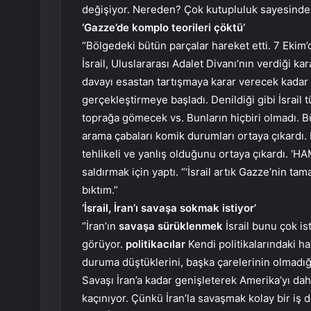
değişiyor. Nereden? Çok kutupluluk sayesinde
‘Gazze’de komplo teorileri çöktü’
“Bölgedeki bütün parçalar hareket etti. 7 Ekim
İsrail, Uluslararası Adalet Divanı’nın verdiği k
davayı esastan tartışmaya karar verecek kada
gerçekleştirmeye başladı. Denildiği gibi İsrail 
toprağa gömecek vs. Bunların hiçbiri olmadı. Büt
arama çabaları komik durumları ortaya çıkardı.
tehlikeli ve yanlış olduğunu ortaya çıkardı. ‘HAMA
saldırmak için yaptı. “‘İsrail artık Gazze’nin 
bıktım.”
‘İsrail, İran’ı savaşa sokmak istiyor’
“İran’ın
savaşa sürüklenmek
İsrail bunu çok ist
görüyor.
politikacılar
Kendi politikalarındaki ha
duruma düştüklerini, başka çarelerinin olmadığı
Savaşı İran’a kadar genişleterek Amerika’yı d
kaçınıyor. Çünkü İran’la savaşmak kolay bir iş 