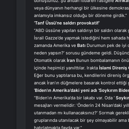
dönüştünüz. Şu andan itibaren rastgele
Afrika
veya dünyanın herhangi bir ülkesine demokrasi
anlamıyla imkansız olduğu bir döneme girdik.”
‘Tanf Üssü’ne saldırı provokatif’
“ABD üssüne yapılan saldırıyı bir saldırı olara
İsrail Gazze’de yapmak istediğini hem sahada
zamanda Amerika ve
Batı
Durumun pek de iyi ol
neden yapsın?’ sorusu gündeme geldi. Düşündü
Otomatik olarak
İran
Bunun bombalamanın önünü
içinde hepimizi yanılttılar. Irakta
İslami Direniş
Eğer bunu yaptılarsa bu, kendilerini direniş örg
ancak İran’ın düğmelere basarak kontrol ettiği
‘Biden’ın Amerika’daki yeni adı ‘Soykırım Bide
“Biden’ın Amerika’da bir lakabı var. Oda ‘
Soykı
mesajları vermelidir: ‘Önderin 24 Nisan’daki yıll
utanmadan mı kullanacaksınız?’ Sormak gerekl
gruplarında utanılacak bir şey olmayabilir ama 
hatırlatmakta fayda var.”