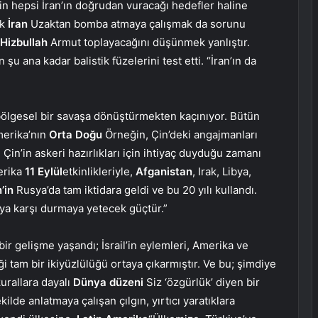
rin hepsi İran’ın doğrudan vuracağı hedefler haline
ek
İran
Uzaktan bomba atmaya çalışmak da sorunu
Hizbullah
Armut toplayacağını düşünmek yanlıştır.
 şu ana kadar balistik füzelerini test etti. “İran’ın da
 bölgesel bir savaşa dönüştürmekten kaçınıyor. Bütün
merika’nın
Orta Doğu
Örneğin, Çin’deki angajmanları
Çin’in askeri hazırlıkları için ihtiyaç duyduğu zamanı
erika
11 Eylül
etkinlikleriyle,
Afganistan
, Irak, Libya,
’in
Rusya’da tam iktidara geldi ve bu 20 yılı kullandı.
’ya karşı durmaya yetecek güçtür.”
 gelişme yaşandı; İsrail’in eylemleri, Amerika ve
i tam bir ikiyüzlülüğü ortaya çıkarmıştır. Ve bu; şimdiye
kurallara dayalı
Dünya düzeni
Siz ‘özgürlük’ diyen bir
kilde anlatmaya çalışan çılgın, yırtıcı yaratıklara