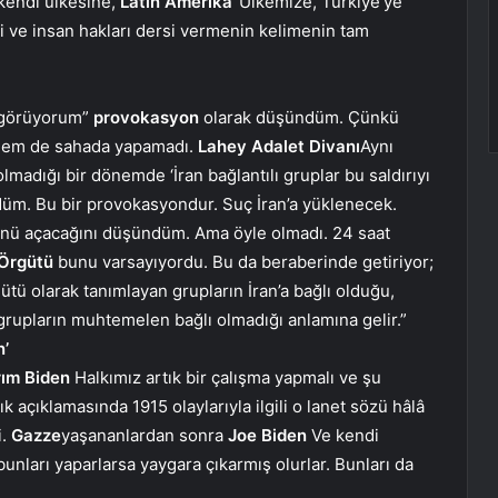
kendi ülkesine,
Latin Amerika
“Ülkemize, Türkiye’ye
 ve insan hakları dersi vermenin kelimenin tam
k görüyorum”
provokasyon
olarak düşündüm. Çünkü
 hem de sahada yapamadı.
Lahey Adalet Divanı
Aynı
madığı bir dönemde ‘İran bağlantılı gruplar bu saldırıyı
m. Bu bir provokasyondur. Suç İran’a yüklenecek.
 açacağını düşündüm. Ama öyle olmadı. 24 saat
 Örgütü
bunu varsayıyordu. Bu da beraberinde getiriyor;
ütü olarak tanımlayan grupların İran’a bağlı olduğu,
 grupların muhtemelen bağlı olmadığı anlamına gelir.”
n’
rım Biden
Halkımız artık bir çalışma yapmalı ve şu
ık açıklamasında 1915 olaylarıyla ilgili o lanet sözü hâlâ
i.
Gazze
yaşananlardan sonra
Joe Biden
Ve kendi
bunları yaparlarsa yaygara çıkarmış olurlar. Bunları da