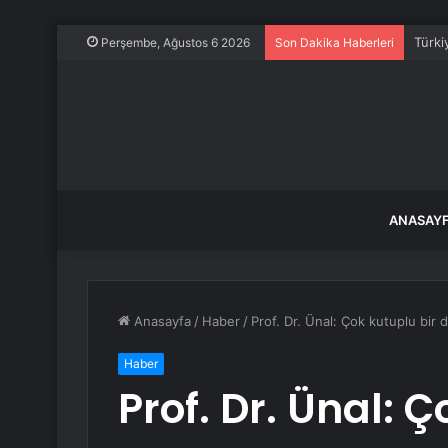
Türki
Perşembe, Ağustos 6 2026
Son Dakika Haberleri
ANASAY
Anasayfa
/
Haber
/
Prof. Dr. Ünal: Çok kutuplu bir 
Haber
Prof. Dr. Ünal: 