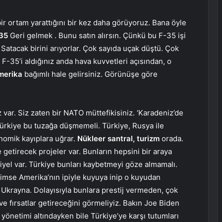
bir ortam yarattığını bir kez daha görüyoruz. Bana öyle
35
Geri gelmek . Bunu satın alırsın. Çünkü bu F-35 işi
 Satacak birini arıyorlar. Çok sayıda uçak düştü. Çok
F-35’i aldığınız anda hava kuvvetleri açısından, o
merika
bağımlı hale gelirsiniz. Görünüşe göre
z var. Siz zaten bir NATO müttefikisiniz. ‘Karadeniz’de
r. Türkiye bu tuzağa düşmemeli. Türkiye, Rusya ile
nomik kayıplara uğrar.
Nükleer santral, turizm
orada.
 getirecek projeler var. Bunların hepsini bir araya
iyel var. Türkiye bunları kaybetmeyi göze almamalı.
imse Amerika’nın ipiyle kuyuya inip o kuyudan
Ukrayna. Dolayısıyla bunlara prestij vermeden, çok
e fırsatlar getireceğini görmeliyiz. Bakın Joe Biden
yönetimi altındayken bile Türkiye’ye karşı tutumları