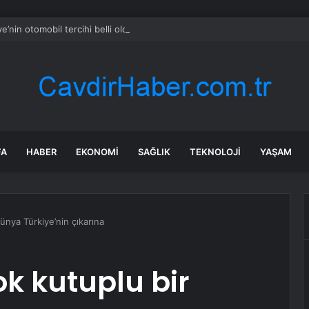
ye’nin otomobil tercihi belli oldu
FA
HABER
EKONOMI
SAĞLIK
TEKNOLOJI
YAŞAM
dünya Türkiye’nin çıkarına
Çok kutuplu bir