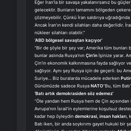
Eğer İran’la bir savaşa yakalanırsanız bu güçle
gelecektir. Bunların tamamını bölgeden çeker
çözmeyebilir. Çünkü İran saldırıya uğradığında
Ancak İran’ın kendi silahları daha değerlidir. İran
nükleer silahları olabilir.”
‘ABD bölgesel savaştan kaçıyor’
“Bir de şöyle bir şey var; Amerika tüm bunları
bunlar aslında Rusya’nın
Çin’in
İşinize yarar. A
Çin’in ekonomik kalkınmasına fayda sağlıyor ve 
sağlıyor. Aynı şey Rusya için de geçerli. bu Am
Suriye… Biz buralarda mücadele ederken
Putin
Günümüzde sadece Rusya
NATO
“Bu, tüm Batı
‘Batı artık demokrasiden söz edemez’
“Öte yandan hem Rusya hem de Çin açısından bir
Avrupa’nın İsrail’in eylemlerine koşulsuz desteğ
kadar hep öyleydin
demokrasi, insan hakları
, 
Batı iken, bir anda soykırımı gayet hukuki bir şe