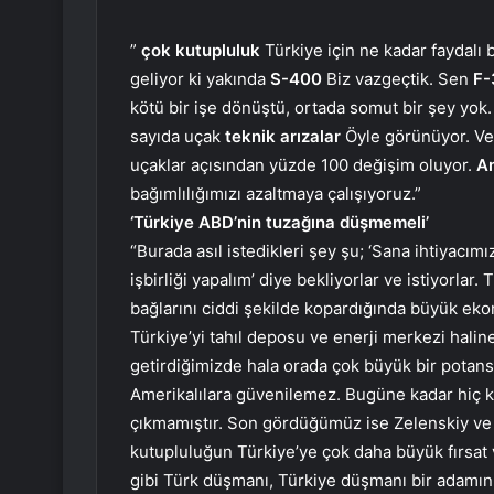
”
çok kutupluluk
Türkiye için ne kadar faydalı 
geliyor ki yakında
S-400
Biz vazgeçtik. Sen
F-
kötü bir işe dönüştü, ortada somut bir şey yok.
sayıda uçak
teknik arızalar
Öyle görünüyor. Ve 
uçaklar açısından yüzde 100 değişim oluyor.
A
bağımlılığımızı azaltmaya çalışıyoruz.”
‘Türkiye ABD’nin tuzağına düşmemeli’
“Burada asıl istedikleri şey şu; ‘Sana ihtiyacımı
işbirliği yapalım’ diye bekliyorlar ve istiyorla
bağlarını ciddi şekilde kopardığında büyük eko
Türkiye’yi tahıl deposu ve enerji merkezi haline
getirdiğimizde hala orada çok büyük bir potans
Amerikalılara güvenilemez. Bugüne kadar hiç k
çıkmamıştır. Son gördüğümüz ise Zelenskiy ve 
kutupluluğun Türkiye’ye çok daha büyük fırsat v
gibi Türk düşmanı, Türkiye düşmanı bir adamın 