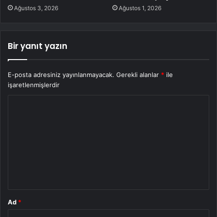
Ağustos 3, 2026
Ağustos 1, 2026
Bir yanıt yazın
E-posta adresiniz yayınlanmayacak.
Gerekli alanlar
*
ile
işaretlenmişlerdir
Y
o
r
u
m
*
Ad
*