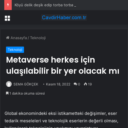
Köyü delik deşik edip torba torba altın buldular
Menü
Anasayfa
/
Teknoloji
Teknoloji
Metaverse herkes için
ulaşılabilir bir yer olacak mı
SEMA GÖKÇEK
Kasım 18, 2022
0
19
1 dakika okuma süresi
Global ekonomindeki eksi istikametteki değişimler, eser
tedarik meseleleri ve teknolojik eserlerin değerli olması,