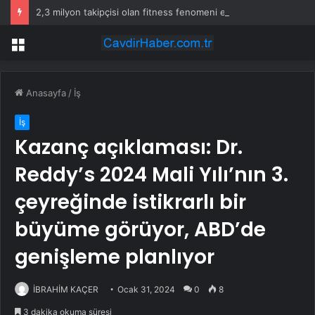
2,3 milyon takipçisi olan fitness fenomeni evinde ölü bulundu
Menü
Anasayfa
/
İş
İş
Kazanç açıklaması: Dr.
Reddy’s 2024 Mali Yılı’nın 3.
çeyreğinde istikrarlı bir
büyüme görüyor, ABD’de
genişleme planlıyor
İBRAHİM KAÇER
Ocak 31, 2024
0
8
3 dakika okuma süresi