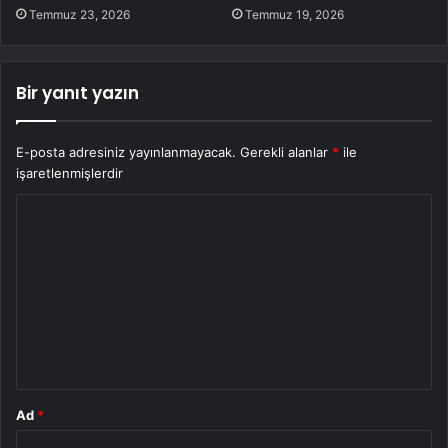
Temmuz 23, 2026
Temmuz 19, 2026
Bir yanıt yazın
E-posta adresiniz yayınlanmayacak.
Gerekli alanlar
*
ile
işaretlenmişlerdir
Y
o
r
u
m
*
Ad
*