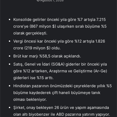
Ağustos 7, 2026
Konsolide gelirler önceki yıla göre %7 artışla 7.215
crore’ye (867 milyon $) ulaşırken sıralı büyüme %5
olarak gerçekleşti.
Vergi öncesi kar önceki yıla göre %12 artışla 1.826
crore (219 milyon $) oldu.
Brüt kar marjı %58,5 olarak açıklandı.
Satış, Genel ve İdari (SG&A) giderler bir önceki yıla
göre %12 artarken, Araştırma ve Geliştirme (Ar-Ge)
giderleri ise %15 arttı.
Hindistan pazarının önümüzdeki çeyreklerde yıllık %5
büyüme kaydederek çift haneli büyümeye tanık
olması bekleniyor.
Şirket, onay bekleyen 26 ürün ve yapım aşamasında
olan altı biyobenzer ile ABD pazarına yatırım yapıyor.