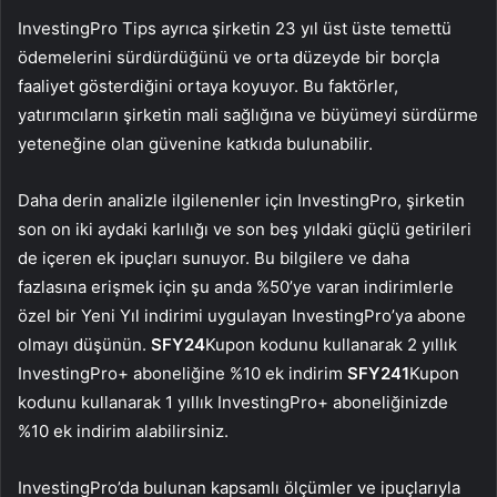
InvestingPro Tips ayrıca şirketin 23 yıl üst üste temettü
ödemelerini sürdürdüğünü ve orta düzeyde bir borçla
faaliyet gösterdiğini ortaya koyuyor. Bu faktörler,
yatırımcıların şirketin mali sağlığına ve büyümeyi sürdürme
yeteneğine olan güvenine katkıda bulunabilir.
Daha derin analizle ilgilenenler için InvestingPro, şirketin
son on iki aydaki karlılığı ve son beş yıldaki güçlü getirileri
de içeren ek ipuçları sunuyor. Bu bilgilere ve daha
fazlasına erişmek için şu anda %50’ye varan indirimlerle
özel bir Yeni Yıl indirimi uygulayan InvestingPro’ya abone
olmayı düşünün.
SFY24
Kupon kodunu kullanarak 2 yıllık
InvestingPro+ aboneliğine %10 ek indirim
SFY241
Kupon
kodunu kullanarak 1 yıllık InvestingPro+ aboneliğinizde
%10 ek indirim alabilirsiniz.
InvestingPro’da bulunan kapsamlı ölçümler ve ipuçlarıyla