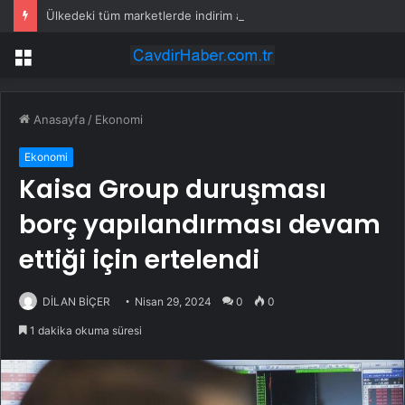
Ülkedeki tüm marketlerde indirim artık zorunlu
Menü
Anasayfa
/
Ekonomi
Ekonomi
Kaisa Group duruşması
borç yapılandırması devam
ettiği için ertelendi
DİLAN BİÇER
Nisan 29, 2024
0
0
1 dakika okuma süresi