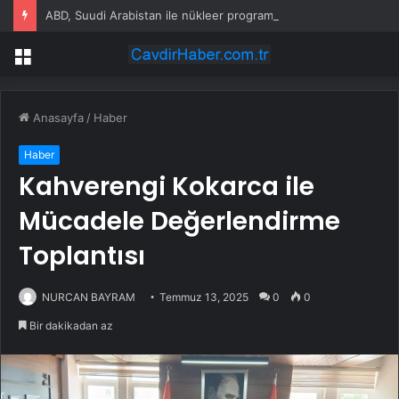
ABD, Suudi Arabistan ile nükleer program anlaşmasını duyuracak
Menü
Anasayfa
/
Haber
Haber
Kahverengi Kokarca ile
Mücadele Değerlendirme
Toplantısı
NURCAN BAYRAM
Temmuz 13, 2025
0
0
Bir dakikadan az