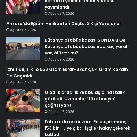
Barron’a yönelik tehdit videosu
yayımlandı
Ağustos 7, 2026
Ankara’da Eğitim Helikopteri Düştü: 2 Kişi Yaralandı
Ağustos 7, 2026
Kütahya otobüs kazası SON DAKİKA!
Kütahya otobüs kazasında kaç yaralı
var, ölü var mı?
Ağustos 7, 2026
İzmir’de, 11 Kilo 568 Gram Esrar-Skank, 54 Gram Kokain
Ele Geçirildi
Ağustos 7, 2026
O balıklarda ilk kez bulaşıcı hastalık
görüldü: Uzmanlar ‘tüketmeyin’
çağrısı yaptı
Ağustos 7, 2026
Fabrikada rekor zam: En düşük maaş
153 bin TL’ye çıktı, işçiler halay çekerek
kutladı