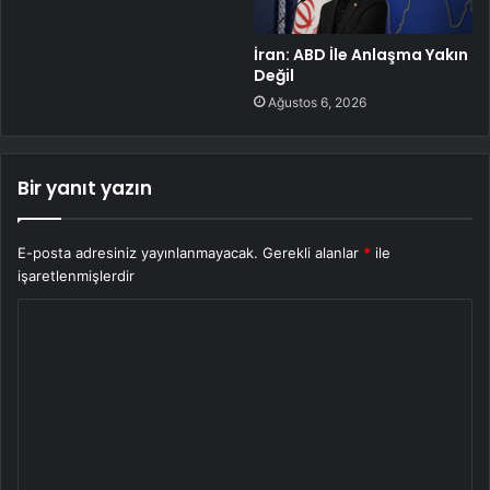
İran: ABD İle Anlaşma Yakın
Değil
Ağustos 6, 2026
Bir yanıt yazın
E-posta adresiniz yayınlanmayacak.
Gerekli alanlar
*
ile
işaretlenmişlerdir
Y
o
r
u
m
*