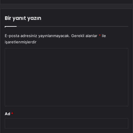
Bir yanıt yazın
E-posta adresiniz yayınlanmayacak.
Gerekli alanlar
*
ile
işaretlenmişlerdir
Y
o
r
u
m
*
Ad
*