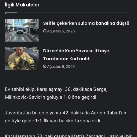
İlgili Makaleler
Selfie çekerken sulama kanalına düştü
Ağustos 6, 2026
Düzce’de Kedi Yavrusu İtfaiye
Tarafından Kurtarıldı
Ağustos 6, 2026
Ev sahibi ekip, karşılaşmayı 38. dakikada Sergej
Milinkovic-Savic’in golüyle 1-0 öne geçirdi.
Juventus’un bu gole yanıtı 42. dakikada Adrien Rabiot’un
golüyle geldi: 1-1. İlk yarı bu skorla sona erdi.
Karşılaşmanın 53. dakikasında Mattia Zaccagni, Lazio’yu bir