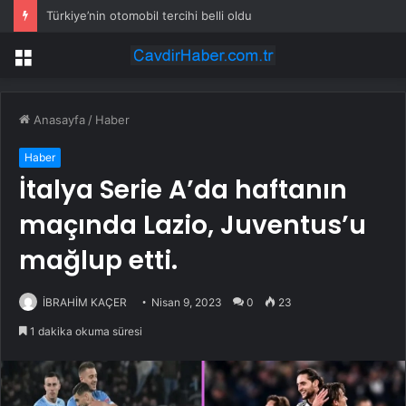
Türkiye’nin otomobil tercihi belli oldu
Menü
Anasayfa
/
Haber
Haber
İtalya Serie A’da haftanın
maçında Lazio, Juventus’u
mağlup etti.
İBRAHİM KAÇER
Nisan 9, 2023
0
23
1 dakika okuma süresi