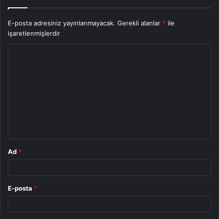
E-posta adresiniz yayınlanmayacak.
Gerekli alanlar
*
ile
işaretlenmişlerdir
Y
o
r
u
m
*
Ad
*
E-posta
*