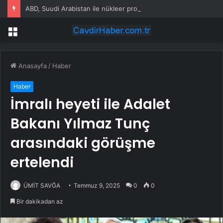
ABD, Suudi Arabistan ile nükleer program anlaşmasını duyuracak
Menü
Anasayfa
/
Haber
Haber
İmralı heyeti ile Adalet
Bakanı Yılmaz Tunç
arasındaki görüşme
ertelendi
ÜMİT SAVĞA
Temmuz 9, 2025
0
0
Bir dakikadan az