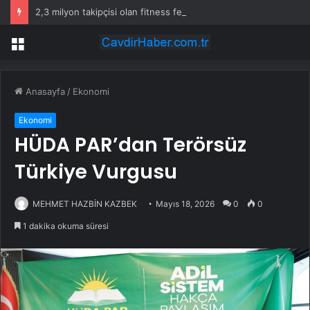
2,3 milyon takipçisi olan fitness fenomeni evinde ölü bulundu
Menü
Anasayfa
/
Ekonomi
Ekonomi
HÜDA PAR’dan Terörsüz
Türkiye Vurgusu
MEHMET HAZBİN KAZBEK
Mayıs 18, 2026
0
0
1 dakika okuma süresi