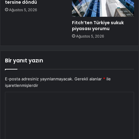
tersine döndü
Ağustos 5, 2026
Fitch’ten Türkiye sukuk
piyasası yorumu
Ağustos 5, 2026
Bir yanıt yazın
E-posta adresiniz yayınlanmayacak.
Gerekli alanlar
*
ile
işaretlenmişlerdir
Y
o
r
u
m