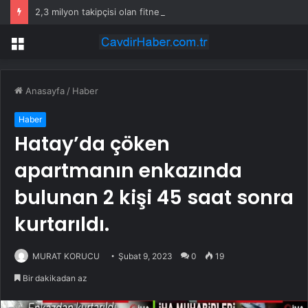
2,3 milyon takipçisi olan fitness fenomeni evinde ölü bulundu
Menü
Anasayfa
/
Haber
Haber
Hatay’da çöken
apartmanın enkazında
bulunan 2 kişi 45 saat sonra
kurtarıldı.
MURAT KORUCU
Şubat 9, 2023
0
19
Bir dakikadan az