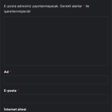
E-posta adresiniz yayınlanmayacak.
Gerekli alanlar
*
ile
işaretlenmişlerdir
Y
o
r
u
m
*
Ad
*
E-posta
*
İnternet sitesi