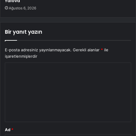
Yalova
Ağustos 6, 2026
Bir yanıt yazın
E-posta adresiniz yayınlanmayacak.
Gerekli alanlar
*
ile
işaretlenmişlerdir
Y
o
r
u
m
*
Ad
*