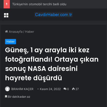
Türkiye’nin otomobil tercihi belli oldu
Menü
Anasayfa
/
Haber
Haber
Güneş, 1 ay arayla iki kez
fotoğraflandı! Ortaya çıkan
sonuç NASA dairesini
hayrete düşürdü
İBRAHİM KAÇER
Kasım 24, 2022
0
27
Bir dakikadan az