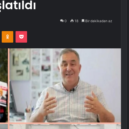
atıldı
0
18
Bir dakikadan az
VKontakte
Odnoklassniki
Pocket