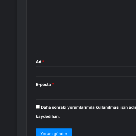
o
r
u
m
*
Ad
*
E-posta
*
Daha sonraki yorumlarımda kullanılması için adı
kaydedilsin.