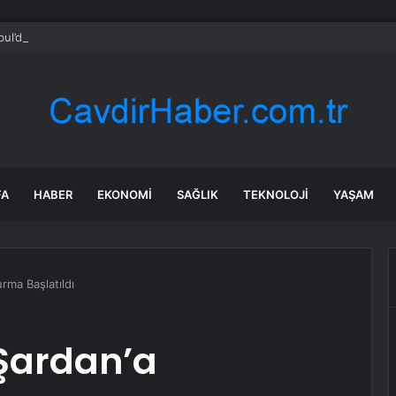
bul’da sır ölüm: 37 yaşındaki kadın savcının evinde ölü bulundu!
FA
HABER
EKONOMI
SAĞLIK
TEKNOLOJI
YAŞAM
rma Başlatıldı
 Şardan’a