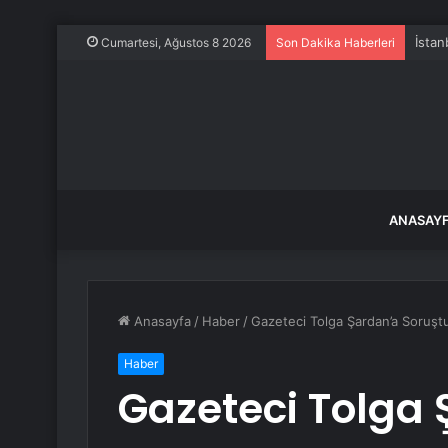
İstan
Cumartesi, Ağustos 8 2026
Son Dakika Haberleri
ANASAY
Anasayfa
/
Haber
/
Gazeteci Tolga Şardan’a Soruştu
Haber
Gazeteci Tolga