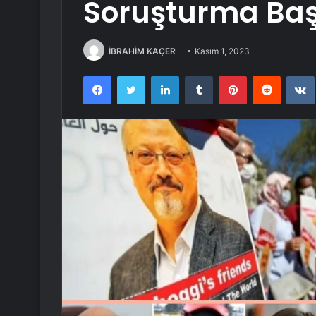
Soruşturma Başl
İBRAHİM KAÇER
Kasım 1, 2023
Facebook
Twitter
LinkedIn
Tumblr
Pinterest
Reddit