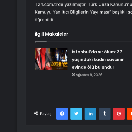
T24.com.tr’de yazılmıştır. Türk Ceza Kanunu
Kamuyu Yanıltıcı Bilgilerin Yayılması” başlıklı
öğrenildi.
İlgili Makaleler
İstanbul’da sır ölüm: 37
yaşındaki kadın savcının
evinde ölü bulundu!
Ağustos 8, 2026
Facebook
Twitter
LinkedIn
Tumblr
Pint
Paylaş