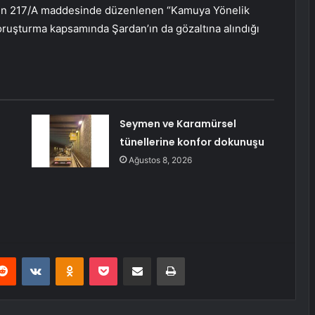
’nun 217/A maddesinde düzenlenen “Kamuya Yönelik
 soruşturma kapsamında Şardan’ın da gözaltına alındığı
Seymen ve Karamürsel
tünellerine konfor dokunuşu
Ağustos 8, 2026
erest
Reddit
VKontakte
Odnoklassniki
Pocket
E-Posta ile paylaş
Yazdır