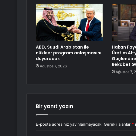
ABD, Suudi Arabistan ile
Hakan Fayd
nükleer program anlaşmasını
Üretim Alt
duyuracak
Güçlendire
Rekabet Gü
Ağustos 7, 2026
Ağustos 7, 
Bir yanıt yazın
E-posta adresiniz yayınlanmayacak.
Gerekli alanlar
*
i
Y