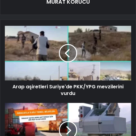
MURAT KORUCU
Arap aşiretleri Suriye'de PKK/YPG mevzilerini
vurdu