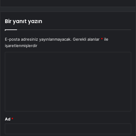
Bir yanıt yazın
E-posta adresiniz yayınlanmayacak.
Gerekli alanlar
*
ile
işaretlenmişlerdir
Y
o
r
u
m
*
Ad
*