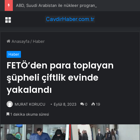
ABD, Suudi Arabistan ile nükleer program anlaşmasını duyuracak
Menü
Anasayfa
/
Haber
Haber
FETÖ’den para toplayan
şüpheli çiftlik evinde
yakalandı
MURAT KORUCU
Eylül 8, 2023
0
19
1 dakika okuma süresi