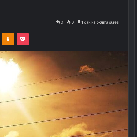
0
0
1 dakika okuma süresi
VKontakte
Odnoklassniki
Pocket