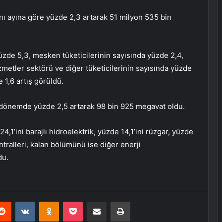
aynı ayına göre yüzde 2,3 artarak 51 milyon 535 bin
üzde 5,3, mesken tüketicilerinin sayısında yüzde 2,4,
hizmetler sektörü ve diğer tüketicilerinin sayısında yüzde
e 1,6 artış görüldü.
bu dönemde yüzde 2,5 artarak 98 bin 925 megavat oldu.
,1’ini barajlı hidroelektrik, yüzde 14,1’ini rüzgar, yüzde
antralleri, kalan bölümünü ise diğer enerji
du.
erest
Reddit
VKontakte
Odnoklassniki
Pocket
E-Posta ile paylaş
Yazdır