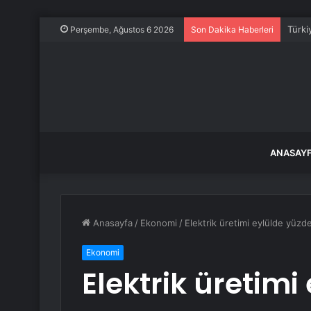
Türki
Perşembe, Ağustos 6 2026
Son Dakika Haberleri
ANASAY
Anasayfa
/
Ekonomi
/
Elektrik üretimi eylülde yüzde
Ekonomi
Elektrik üretimi