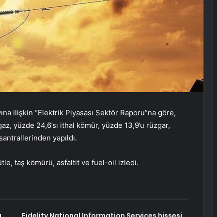
a ilişkin “Elektrik Piyasası Sektör Raporu”na göre,
 gaz, yüzde 24,6’sı ithal kömür, yüzde 13,9’u rüzgar,
 santrallerinden yapıldı.
le, taş kömürü, asfaltit ve fuel-oil izledi.
,
Fidelity National Information Services hissesi