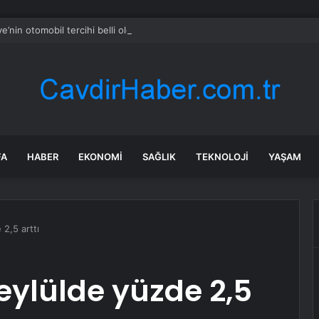
ye’nin otomobil tercihi belli oldu
FA
HABER
EKONOMI
SAĞLIK
TEKNOLOJI
YAŞAM
 2,5 arttı
 eylülde yüzde 2,5