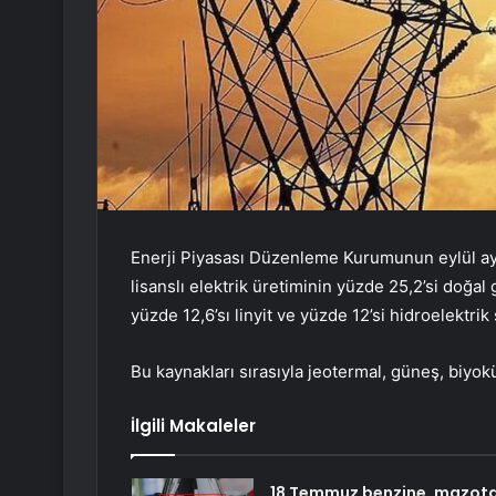
Enerji Piyasası Düzenleme Kurumunun eylül ayın
lisanslı elektrik üretiminin yüzde 25,2’si doğal
yüzde 12,6’sı linyit ve yüzde 12’si hidroelektrik
Bu kaynakları sırasıyla jeotermal, güneş, biyoküt
İlgili Makaleler
18 Temmuz benzine, mazota