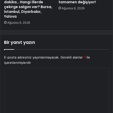
dakika… Hangi illerde
tamamen değişiyor!
çekirge salgını var? Bursa,
Ağustos 6, 2026
İstanbul, Diyarbakır,
Yalova
Ağustos 6, 2026
Bir yanıt yazın
E-posta adresiniz yayınlanmayacak.
Gerekli alanlar
*
ile
işaretlenmişlerdir
Y
o
r
u
m
*