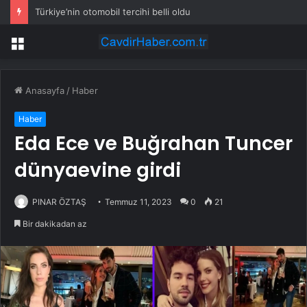
Türkiye’nin otomobil tercihi belli oldu
Menü
Anasayfa
/
Haber
Haber
Eda Ece ve Buğrahan Tuncer
dünyaevine girdi
PINAR ÖZTAŞ
Temmuz 11, 2023
0
21
Bir dakikadan az