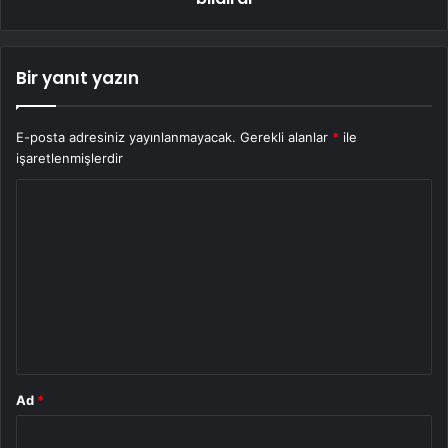
Bir yanıt yazın
E-posta adresiniz yayınlanmayacak.
Gerekli alanlar
*
ile
işaretlenmişlerdir
Y
o
r
u
m
*
Ad
*