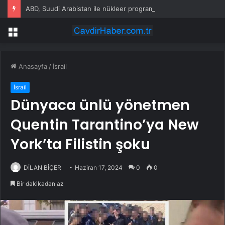
ABD, Suudi Arabistan ile nükleer program anlaşmasını duyuracak
Menü
Anasayfa
/
İsrail
İsrail
Dünyaca ünlü yönetmen
Quentin Tarantino’ya New
York’ta Filistin şoku
DİLAN BİÇER
Haziran 17, 2024
0
0
Bir dakikadan az