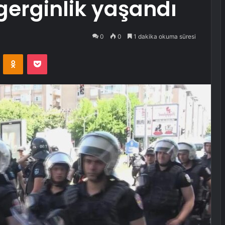
erginlik yaşandı
0
0
1 dakika okuma süresi
VKontakte
Odnoklassniki
Pocket