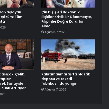
dan ağlayan
Çin Dışişleri Bakanı: İkili
n çözüm: Tüm
İlişkiler Kritik Bir Dönemeçte,
ttı
Filipinler Doğru Kararlar
Almalı
2026
Ağustos 7, 2026
asıçok: Çelik,
Kahramanmaraş’ta plastik
yapısını
deposu ve tekstil
rek Sanayide
fabrikasında yangın
cünü Artırıyor
Ağustos 7, 2026
2026