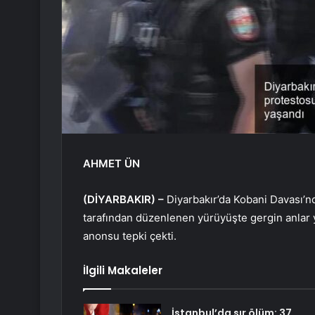
AHMET ÜN
(DİYARBAKIR) –
Diyarbakır’da Kobani Davası’n
tarafından düzenlenen yürüyüşte gergin anlar y
anonsu tepki çekti.
İlgili Makaleler
İstanbul’da sır ölüm: 37