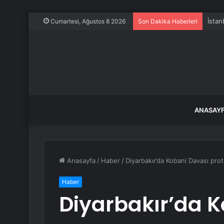
İstan
Cumartesi, Ağustos 8 2026
Son Dakika Haberleri
ANASAY
Anasayfa
/
Haber
/
Diyarbakır’da Kobani Davası pro
Haber
Diyarbakır’da 