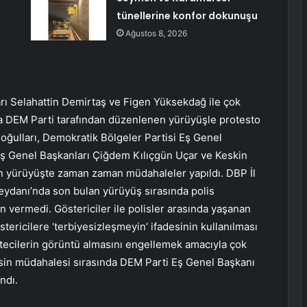
tünellerine konfor dokunuşu
Ağustos 8, 2026
ı Selahattin Demirtaş ve Figen Yüksekdağ ile çok
’da DEM Parti tarafından düzenlenen yürüyüşle protesto
oğulları, Demokratik Bölgeler Partisi Eş Genel
Eş Genel Başkanları Çiğdem Kılıçgün Uçar ve Keskin
ılan yürüyüşte zaman zaman müdahaleler yapıldı. DBP İl
eydanı’nda son bulan yürüyüş sırasında polis
in vermedi. Göstericiler ile polisler arasında yaşanan
tericilere ‘terbiyesizleşmeyin’ ifadesinin kullanılması
etecilerin görüntü almasını engellemek amacıyla çok
sin müdahalesi sırasında DEM Parti Eş Genel Başkanı
ndı.