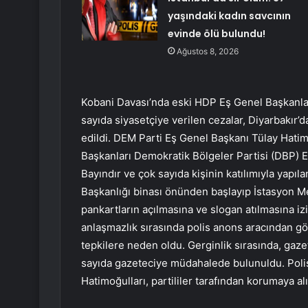
yaşındaki kadın savcının
evinde ölü bulundu!
Ağustos 8, 2026
Kobani Davası’nda eski HDP Eş Genel Başkanlar
sayıda siyasetçiye verilen cezalar, Diyarbakır
edildi. DEM Parti Eş Genel Başkanı Tülay Hatim
Başkanları Demokratik Bölgeler Partisi (DBP) 
Bayındır ve çok sayıda kişinin katılımıyla yap
Başkanlığı binası önünden başlayıp İstasyon M
pankartların açılmasına ve slogan atılmasına iz
anlaşmazlık sırasında polis anons aracından gös
tepkilere neden oldu. Gerginlik sırasında, gaz
sayıda gazeteciye müdahalede bulunuldu. Poli
Hatimoğulları, partililer tarafından korumaya alı