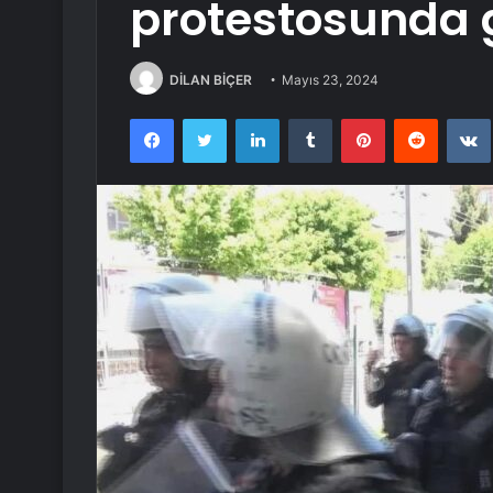
protestosunda g
DİLAN BİÇER
Mayıs 23, 2024
Facebook
Twitter
LinkedIn
Tumblr
Pinterest
Reddit