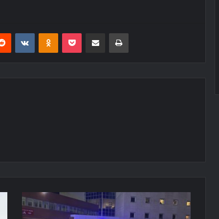
erest
Reddit
VKontakte
Odnoklassniki
Pocket
E-Posta ile paylaş
Yazdır