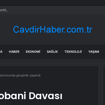
bul’da sır ölüm: 37 yaşındaki kadın savcının evinde ölü bulundu!
FA
HABER
EKONOMI
SAĞLIK
TEKNOLOJI
YAŞAM
testosunda gerginlik yaşandı
Kobani Davası