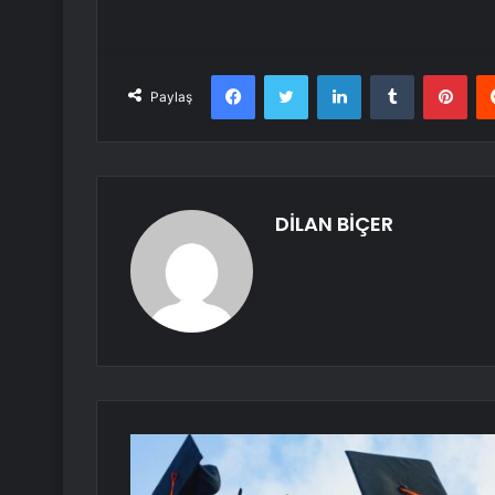
Facebook
Twitter
LinkedIn
Tumblr
Pint
Paylaş
DİLAN BİÇER