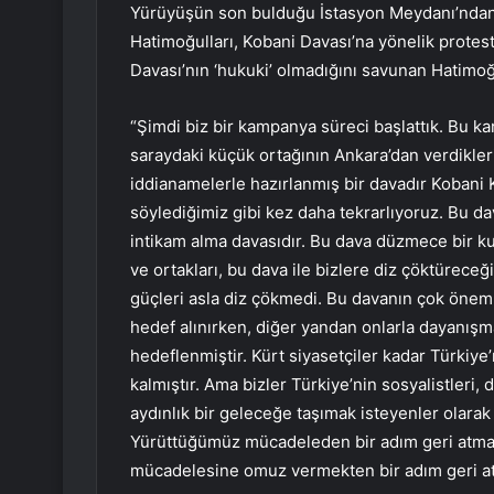
Yürüyüşün son bulduğu İstasyon Meydanı’ndan
Hatimoğulları, Kobani Davası’na yönelik protest
Davası’nın ‘hukuki’ olmadığını savunan Hatimoğu
“Şimdi biz bir kampanya süreci başlattık. Bu kar
saraydaki küçük ortağının Ankara’dan verdikler
iddianamelerle hazırlanmış bir davadır Kobani 
söylediğimiz gibi kez daha tekrarlıyoruz. Bu d
intikam alma davasıdır. Bu dava düzmece bir 
ve ortakları, bu dava ile bizlere diz çöktürece
güçleri asla diz çökmedi. Bu davanın çok önemli 
hedef alınırken, diğer yandan onlarla dayanışma
hedeflenmiştir. Kürt siyasetçiler kadar Türkiye’
kalmıştır. Ama bizler Türkiye’nin sosyalistleri, 
aydınlık bir geleceğe taşımak isteyenler olarak
Yürüttüğümüz mücadeleden bir adım geri atmaya
mücadelesine omuz vermekten bir adım geri a