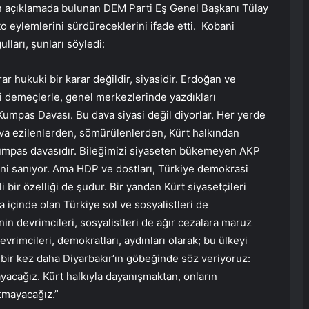
 açıklamada bulunan DEM Parti Eş Genel Başkanı Tülay
o eylemlerini sürdüreceklerini ifade etti. Kobani
lları, şunları söyledi:
ar hukuki bir karar değildir, siyasidir. Erdoğan ve
i demeçlerle, genel merkezlerinde yazdıkları
Kumpas Davası. Bu dava siyasi değil diyorlar. Her yerde
ava ezilenlerden, sömürülenlerden, Kürt halkından
kumpas davasıdır. Bileğimizi siyaseten bükemeyen AKP
ğini sanıyor. Ama HDP ve dostları, Türkiye demokrasi
bir özelliği de şudur. Bir yandan Kürt siyasetçileri
 içinde olan Türkiye sol ve sosyalistleri de
nin devrimcileri, sosyalistleri de ağır cezalara maruz
devrimcileri, demokratları, aydınları olarak; bu ülkeyi
 bir kez daha Diyarbakır’ın göbeğinde söz veriyoruz:
cağız. Kürt halkıyla dayanışmaktan, onların
tmayacağız.”