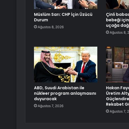
Müslüm Sarı: CHP İçin Üzücü
Çinli baba
Durum
bebeği içi
uçağa dağı
Ağustos 8, 2026
Ağustos 8, 
ABD, Suudi Arabistan ile
Hakan Fayd
nükleer program anlaşmasını
Üretim Alt
duyuracak
Güçlendire
Rekabet Gü
Ağustos 7, 2026
Ağustos 7, 