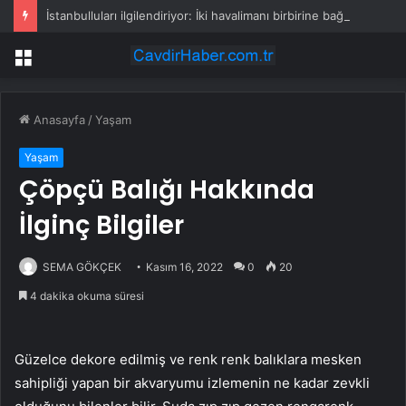
İstanbulluları ilgilendiriyor: İki havalimanı birbirine bağlanacak
Menü
Anasayfa
/
Yaşam
Yaşam
Çöpçü Balığı Hakkında
İlginç Bilgiler
SEMA GÖKÇEK
Kasım 16, 2022
0
20
4 dakika okuma süresi
Güzelce dekore edilmiş ve renk renk balıklara mesken
sahipliği yapan bir akvaryumu izlemenin ne kadar zevkli