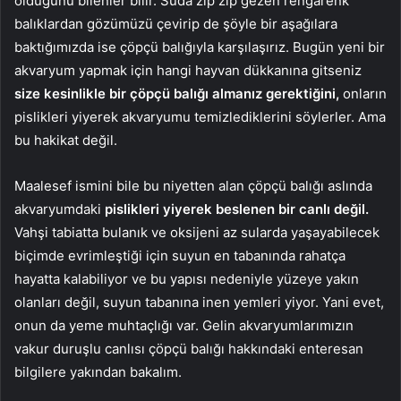
olduğunu bilenler bilir. Suda zıp zıp gezen rengarenk
balıklardan gözümüzü çevirip de şöyle bir aşağılara
baktığımızda ise çöpçü balığıyla karşılaşırız. Bugün yeni bir
akvaryum yapmak için hangi hayvan dükkanına gitseniz
size kesinlikle bir çöpçü balığı almanız gerektiğini,
onların
pislikleri yiyerek akvaryumu temizlediklerini söylerler. Ama
bu hakikat değil.
Maalesef ismini bile bu niyetten alan çöpçü balığı aslında
akvaryumdaki
pislikleri yiyerek beslenen bir canlı değil.
Vahşi tabiatta bulanık ve oksijeni az sularda yaşayabilecek
biçimde evrimleştiği için suyun en tabanında rahatça
hayatta kalabiliyor ve bu yapısı nedeniyle yüzeye yakın
olanları değil, suyun tabanına inen yemleri yiyor. Yani evet,
onun da yeme muhtaçlığı var. Gelin akvaryumlarımızın
vakur duruşlu canlısı çöpçü balığı hakkındaki enteresan
bilgilere yakından bakalım.