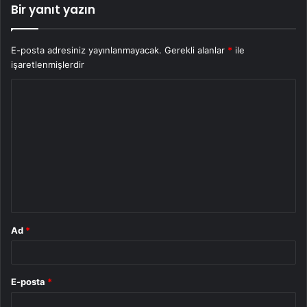
Bir yanıt yazın
E-posta adresiniz yayınlanmayacak.
Gerekli alanlar
*
ile
işaretlenmişlerdir
Y
o
r
u
m
*
Ad
*
E-posta
*