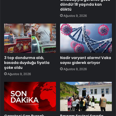
döndü! 18 yaşında kan
döktü
Ağustos 9, 2026
3 top dondurma aldı,
Nadir varyant alarmı! Vaka
kasada duyduğu fiyatla
sayısı giderek artıyor
şoke oldu
Ağustos 9, 2026
Ağustos 9, 2026
Gazeteci Can Bursalı
Bayram Sevinci Sınırda