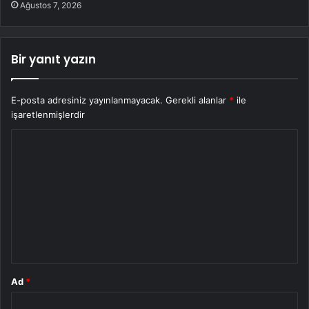
Ağustos 7, 2026
Bir yanıt yazın
E-posta adresiniz yayınlanmayacak.
Gerekli alanlar
*
ile
işaretlenmişlerdir
Y
o
r
u
m
*
Ad
*