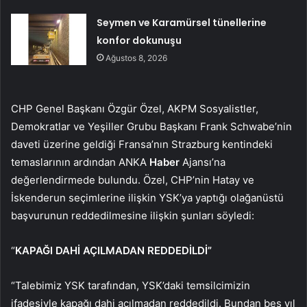
Seymen ve Karamürsel tünellerine
konfor dokunuşu
Ağustos 8, 2026
CHP Genel Başkanı Özgür Özel, AKPM Sosyalistler,
Demokratlar ve Yeşiller Grubu Başkanı Frank Schwabe’nin
daveti üzerine geldiği Fransa’nın Strazburg kentindeki
temaslarının ardından ANKA
Haber
Ajansı’na
değerlendirmede bulundu. Özel, CHP’nin Hatay ve
İskenderun seçimlerine ilişkin YSK’ya yaptığı olağanüstü
başvurunun reddedilmesine ilişkin şunları söyledi:
“
KAPAĞI DAHİ AÇILMADAN REDDEDİLDİ”
“Talebimiz YSK tarafından, YSK’daki temsilcimizin
ifadesiyle kapağı dahi açılmadan reddedildi. Bundan beş yıl