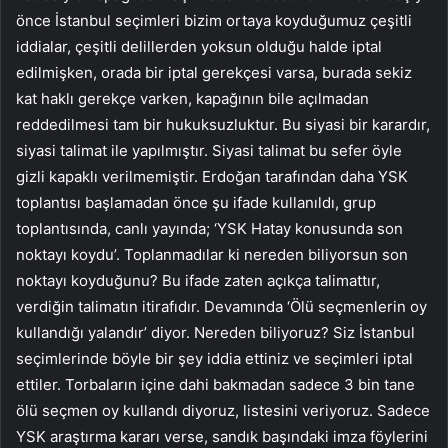
önce İstanbul seçimleri bizim ortaya koyduğumuz çeşitli
iddialar, çeşitli delillerden yoksun olduğu halde iptal
edilmişken, orada bir iptal gerekçesi varsa, burada sekiz
kat haklı gerekçe varken, kapağının bile açılmadan
reddedilmesi tam bir hukuksuzluktur. Bu siyasi bir karardır,
siyasi talimat ile yapılmıştır. Siyasi talimat bu sefer öyle
gizli kapaklı verilmemiştir. Erdoğan tarafından daha YSK
toplantısı başlamadan önce şu ifade kullanıldı, grup
toplantısında, canlı yayında; ‘YSK Hatay konusunda son
noktayı koydu’. Toplanmadılar ki nereden biliyorsun son
noktayı koyduğunu? Bu ifade zaten açıkça talimattır,
verdiğin talimatın itirafıdır. Devamında ‘Ölü seçmenlerin oy
kullandığı yalandır’ diyor. Nereden biliyoruz? Siz İstanbul
seçimlerinde böyle bir şey iddia ettiniz ve seçimleri iptal
ettiler. Torbaların içine dahi bakmadan sadece 3 bin tane
ölü seçmen oy kullandı diyoruz, listesini veriyoruz. Sadece
YSK araştırma kararı verse, sandık başındaki imza föylerini