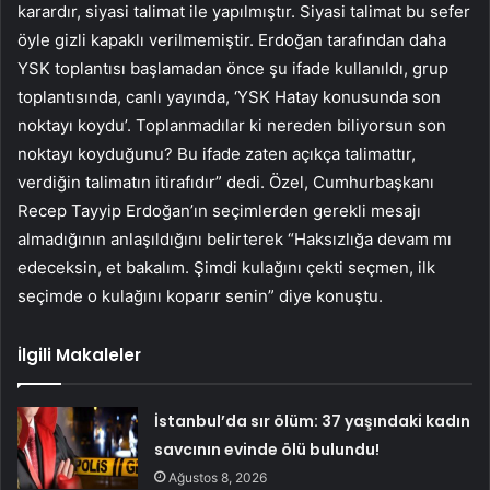
karardır, siyasi talimat ile yapılmıştır. Siyasi talimat bu sefer
öyle gizli kapaklı verilmemiştir. Erdoğan tarafından daha
YSK toplantısı başlamadan önce şu ifade kullanıldı, grup
toplantısında, canlı yayında, ‘YSK Hatay konusunda son
noktayı koydu’. Toplanmadılar ki nereden biliyorsun son
noktayı koyduğunu? Bu ifade zaten açıkça talimattır,
verdiğin talimatın itirafıdır” dedi. Özel, Cumhurbaşkanı
Recep Tayyip Erdoğan’ın seçimlerden gerekli mesajı
almadığının anlaşıldığını belirterek “Haksızlığa devam mı
edeceksin, et bakalım. Şimdi kulağını çekti seçmen, ilk
seçimde o kulağını koparır senin” diye konuştu.
İlgili Makaleler
İstanbul’da sır ölüm: 37 yaşındaki kadın
savcının evinde ölü bulundu!
Ağustos 8, 2026