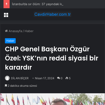
İstanbul’da sır ölüm: 37 yaşındaki kadın savcının evinde ölü bulundu!
Menü
Anasayfa
/
Haber
Haber
CHP Genel Başkanı Özgür
Özel: YSK’nın reddi siyasi bir
karardır
DİLAN BİÇER
Nisan 17, 2024
0
5
2 dakika okuma süresi