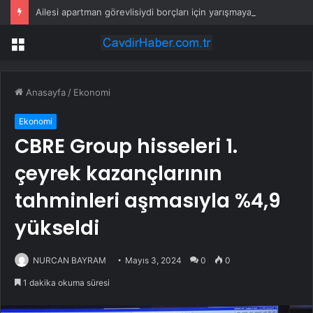
Ailesi apartman görevlisiydi borçları için yarışmaya katıldı: Bankanın teklifiyle milyoner oldu
Menü
Anasayfa
/
Ekonomi
Ekonomi
CBRE Group hisseleri 1.
çeyrek kazançlarının
tahminleri aşmasıyla %4,9
yükseldi
NURCAN BAYRAM
Mayıs 3, 2024
0
0
1 dakika okuma süresi