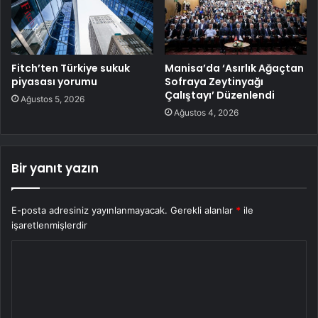
Fitch’ten Türkiye sukuk
Manisa’da ‘Asırlık Ağaçtan
piyasası yorumu
Sofraya Zeytinyağı
Çalıştayı’ Düzenlendi
Ağustos 5, 2026
Ağustos 4, 2026
Bir yanıt yazın
E-posta adresiniz yayınlanmayacak.
Gerekli alanlar
*
ile
işaretlenmişlerdir
Y
o
r
u