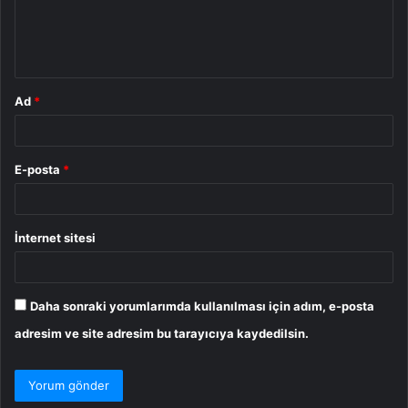
m
*
Ad
*
E-posta
*
İnternet sitesi
Daha sonraki yorumlarımda kullanılması için adım, e-posta
adresim ve site adresim bu tarayıcıya kaydedilsin.