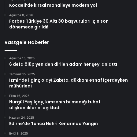
Kocaeli’de kırsal mahalleye modern yol
Ağustos 8, 2026
Forbes Türkiye 30 Altı 30 başvuruları için son
dönemece girildi!
Rastgele Haberler
Ağustos 15, 2025
6 defa ölüp yeniden dirilen adam her şeyi anlattı
Temmuz 15, 2025
İzmir’de ilginç olay! Zabıta, dükkanı esnaf içerdeyken
mühürledi
Ekim 16, 2025
Nurgül Yeşilçay, kimsenin bilmediği tuhaf
alışkanlıklarını açıkladı
Haziran 24, 2025
Edirne’de Tunca Nehri Kenarında Yangın
Eylül 8, 2025