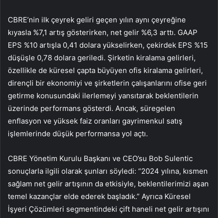
CBRE’nin ilk çeyrek geliri geçen yılın aynı çeyreğine
kıyasla %7,1 artış gösterirken, net gelir %6,3 arttı. GAAP
EPS %10 artışla 0,41 dolara yükselirken, çekirdek EPS %15
düşüşle 0,78 dolara geriledi. Şirketin kiralama gelirleri,
özellikle de küresel çapta büyüyen ofis kiralama gelirleri,
dirençli bir ekonomiyi ve şirketlerin çalışanlarını ofise geri
getirme konusundaki ilerlemeyi yansıtarak beklentilerin
üzerinde performans gösterdi. Ancak, süregelen
enflasyon ve yüksek faiz oranları gayrimenkul satış
işlemlerinde düşük performansa yol açtı.
CBRE Yönetim Kurulu Başkanı ve CEO’su Bob Sulentic
sonuçlarla ilgili olarak şunları söyledi: “2024 yılına, kısmen
sağlam net gelir artışının da etkisiyle, beklentilerimizi aşan
temel kazançlar elde ederek başladık.” Ayrıca Küresel
İşyeri Çözümleri segmentindeki çift haneli net gelir artışını