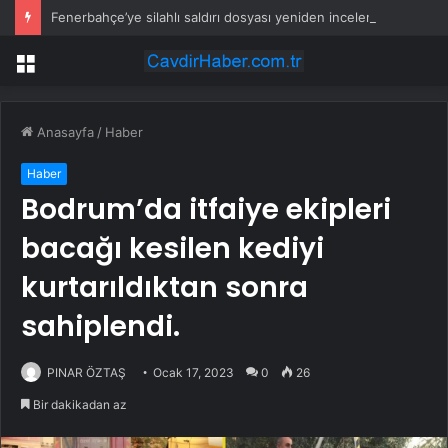
Fenerbahçe’ye silahlı saldırı dosyası yeniden incelenecek
Menü
Anasayfa
/
Haber
Haber
Bodrum’da itfaiye ekipleri
bacağı kesilen kediyi
kurtarıldıktan sonra
sahiplendi.
PINAR ÖZTAŞ
Ocak 17, 2023
0
26
Bir dakikadan az