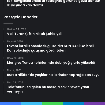
Eski sevgilisini erkek arkadaşıyla görünce gözü döndü!
18 yaşında kan döktü
Rastgele Haberler
Haziran 24, 2025
Vali Turan Çiftin Nikah Şahidiydi
Mayıs 6, 2026
Levent İsrail Konsolosluğu saldırı SON DAKİKA! İsrail
Konsolosluğu çatışma görüntüleri!
Ocak 26, 2026
Meriç ve Tunca nehirlerinde debi yağışlarla yükseldi
Ekim 4, 2025
Bursa Nilüfer’de yaşlıların ellerinden toprağa can suyu
Mart 29, 2026
Telefonunuza gelen bu mesaja sakın ‘evet’ yanıtı
vermeyin