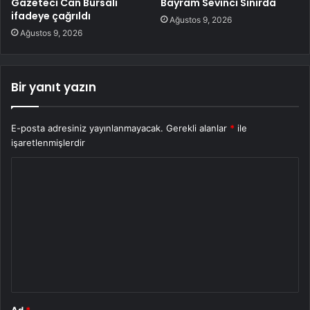
Gazeteci Can Bursalı
Bayram Sevinci Sınırda
ifadeye çağrıldı
Ağustos 9, 2026
Ağustos 9, 2026
Bir yanıt yazın
E-posta adresiniz yayınlanmayacak.
Gerekli alanlar
*
ile
işaretlenmişlerdir
Y
o
r
u
m
*