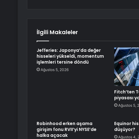
İlgili Makaleler
Jefferies: Japonya’da değer
hisseleri yükseldi, momentum
işlemleri tersine döndü
Ağustos 5, 2026
Fitch’ten T
piyasası 
Ağustos 5, 
Robinhood erken aşama
Equinor hi
girişim fonu RVII’yi NYSE’de
düşüyor?
halka açacak
Ağustos 4, 