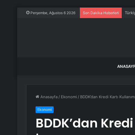
Türki
Perşembe, Ağustos 6 2026
Son Dakika Haberleri
ANASAY
Anasayfa
/
Ekonomi
/
BDDK’dan Kredi Kartı Kullanımı
Ekonomi
BDDK’dan Kredi 