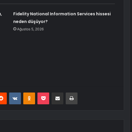
,
Fidelity National Information Services hissesi
neden düşüyor?
Ağustos 5, 2026
erest
Reddit
VKontakte
Odnoklassniki
Pocket
E-Posta ile paylaş
Yazdır