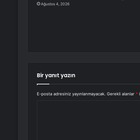
Ağustos 4, 2026
Bir yanıt yazın
E-posta adresiniz yayınlanmayacak.
Gerekli alanlar
*
i
Y
o
r
u