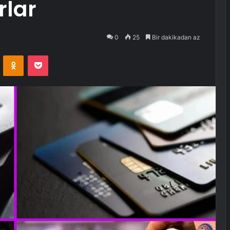
rlar
0
25
Bir dakikadan az
VKontakte
Odnoklassniki
Pocket