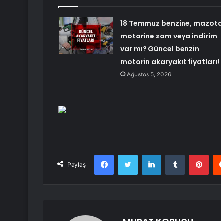
18 Temmuz benzine, mazota
motorine zam veya indirim
var mı? Güncel benzin
motorin akaryakıt fiyatları!
Ağustos 5, 2026
Facebook
Twitter
LinkedIn
Tumblr
Pint
Paylaş