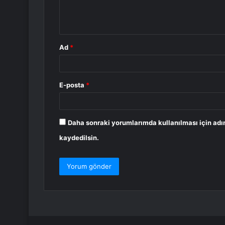
m
*
Ad
*
E-posta
*
Daha sonraki yorumlarımda kullanılması için adı
kaydedilsin.