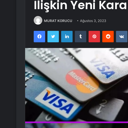
İlişkin Yeni Kara
MURAT KORUCU
Ağustos 3, 2023
Facebook
Twitter
LinkedIn
Tumblr
Pinterest
Reddit