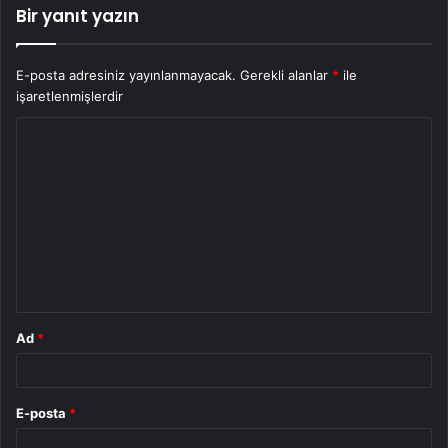
Bir yanıt yazın
E-posta adresiniz yayınlanmayacak.
Gerekli alanlar
*
ile
işaretlenmişlerdir
Y
o
r
u
m
*
Ad
*
E-posta
*