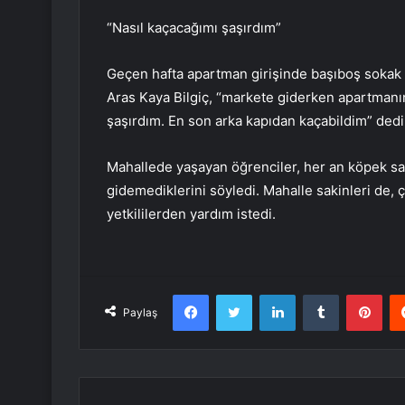
“Nasıl kaçacağımı şaşırdım”
Geçen hafta apartman girişinde başıboş sokak k
Aras Kaya Bilgiç, “markete giderken apartmanın
şaşırdım. En son arka kapıdan kaçabildim” dedi
Mahallede yaşayan öğrenciler, her an köpek sal
gidemediklerini söyledi. Mahalle sakinleri de, 
yetkililerden yardım istedi.
Facebook
Twitter
LinkedIn
Tumblr
Pint
Paylaş