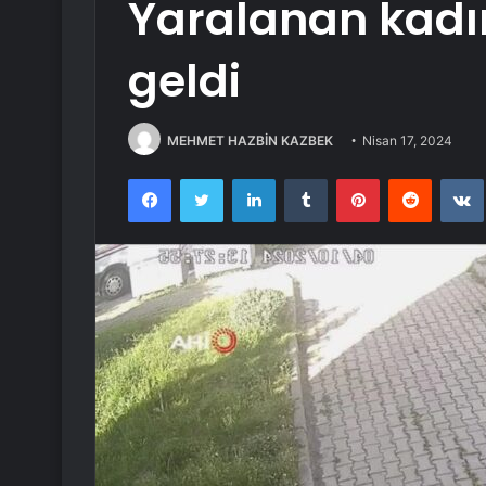
Yaralanan kadı
geldi
MEHMET HAZBİN KAZBEK
Nisan 17, 2024
Facebook
Twitter
LinkedIn
Tumblr
Pinterest
Reddit