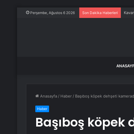
Kavan
Perşembe, Ağustos 6 2026
Son Dakika Haberleri
ANASAY
Anasayfa
/
Haber
/
Başıboş köpek dehşeti kamerada
Haber
Başıboş köpek 