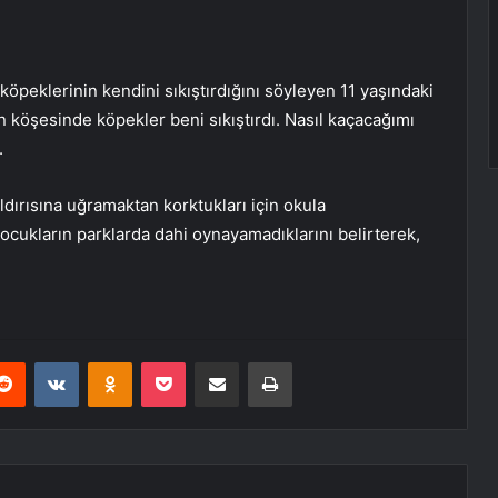
öpeklerinin kendini sıkıştırdığını söyleyen 11 yaşındaki
 köşesinde köpekler beni sıkıştırdı. Nasıl kaçacağımı
.
dırısına uğramaktan korktukları için okula
çocukların parklarda dahi oynayamadıklarını belirterek,
erest
Reddit
VKontakte
Odnoklassniki
Pocket
E-Posta ile paylaş
Yazdır