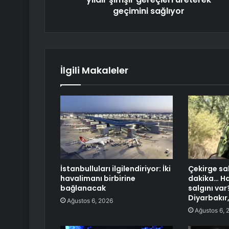
geçimini sağlıyor
İlgili Makaleler
İstanbulluları ilgilendiriyor: İki
Çekirge sal
havalimanı birbirine
dakika… Ha
bağlanacak
salgını var
Diyarbakır
Ağustos 6, 2026
Ağustos 6, 