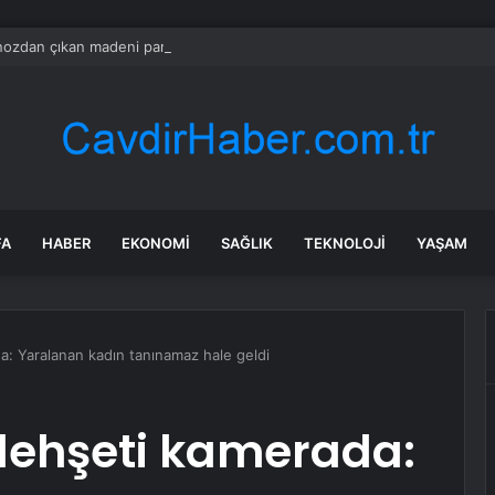
ozdan çıkan madeni para 39 milyon lira kazandırdı
FA
HABER
EKONOMI
SAĞLIK
TEKNOLOJI
YAŞAM
: Yaralanan kadın tanınamaz hale geldi
dehşeti kamerada: