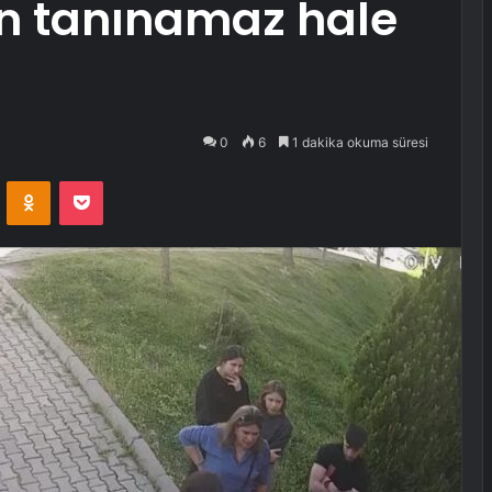
n tanınamaz hale
0
6
1 dakika okuma süresi
VKontakte
Odnoklassniki
Pocket