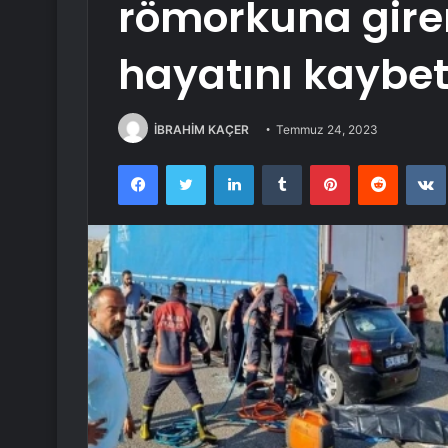
römorkuna gir
hayatını kaybet
İBRAHİM KAÇER
Temmuz 24, 2023
Facebook
Twitter
LinkedIn
Tumblr
Pinterest
Reddit