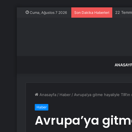
İran: ABD
Cuma, Ağustos 7 2026
Son Dakika Haberleri
ANASAY
Anasayfa
/
Haber
/
Avrupa’ya gitme hayaliyle TIR’ı
Haber
Avrupa’ya gitme