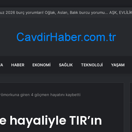
 İle Anlaşma Yakın Değil
FA
HABER
EKONOMI
SAĞLIK
TEKNOLOJI
YAŞAM
n römorkuna giren 4 göçmen hayatını kaybetti
 hayaliyle TIR’ın